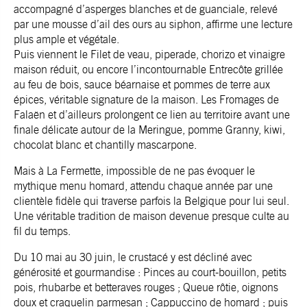
accompagné d’asperges blanches et de guanciale, relevé
par une mousse d’ail des ours au siphon, affirme une lecture
plus ample et végétale.
Puis viennent le Filet de veau, piperade, chorizo et vinaigre
maison réduit, ou encore l’incontournable Entrecôte grillée
au feu de bois, sauce béarnaise et pommes de terre aux
épices, véritable signature de la maison. Les Fromages de
Falaën et d’ailleurs prolongent ce lien au territoire avant une
finale délicate autour de la Meringue, pomme Granny, kiwi,
chocolat blanc et chantilly mascarpone.
Mais à La Fermette, impossible de ne pas évoquer le
mythique menu homard, attendu chaque année par une
clientèle fidèle qui traverse parfois la Belgique pour lui seul.
Une véritable tradition de maison devenue presque culte au
fil du temps.
Du 10 mai au 30 juin, le crustacé y est décliné avec
générosité et gourmandise : Pinces au court-bouillon, petits
pois, rhubarbe et betteraves rouges ; Queue rôtie, oignons
doux et craquelin parmesan ; Cappuccino de homard ; puis