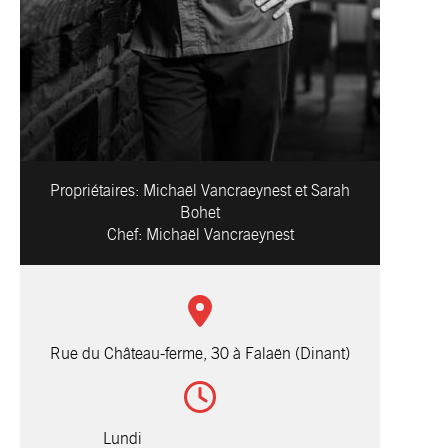
Propriétaires:
Michaël Vancraeynest et Sarah
Bohet
Chef:
Michaël Vancraeynest
Rue du Château-ferme, 30 à Falaën (Dinant)
Lundi