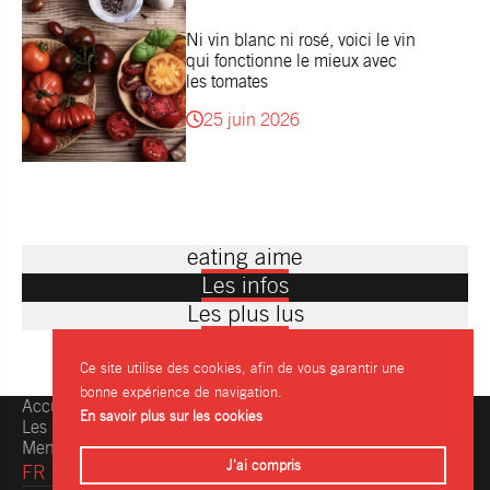
Ni vin blanc ni rosé, voici le vin
qui fonctionne le mieux avec
les tomates
25 juin 2026
eating aime
Les infos
Les plus lus
Ce site utilise des cookies, afin de vous garantir une
bonne expérience de navigation.
Accueil
Une question, une info ?
En savoir plus sur les cookies
Les restaurants
Contactez-nous
Mentions légales
J'ai compris
FR