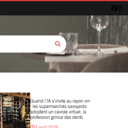
Quand l’IA s’invite au rayon vin
: les supermarchés savoyards
adoptent un caviste virtuel, la
profession grince des dents
3 août 2026