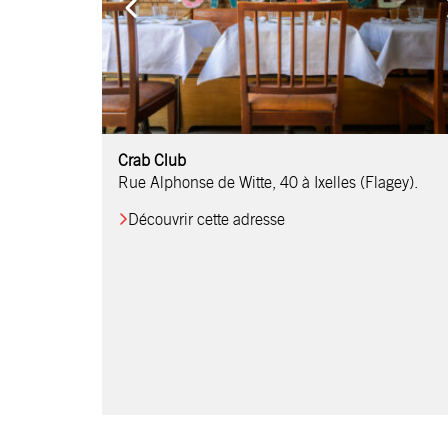
Comptoir Chouchou
Crab Club
OM Restaurant
Table & Comptoir
Le Relais d’Orti
Studio 97
Löctave Restaurant
F-eat Restaurant
L’Art des Mets
Restaurant Harmonie
La Table de Jean
Rue Alphonse de Witte, 40 à Ixelles (Flagey).
Découvrir cette adresse