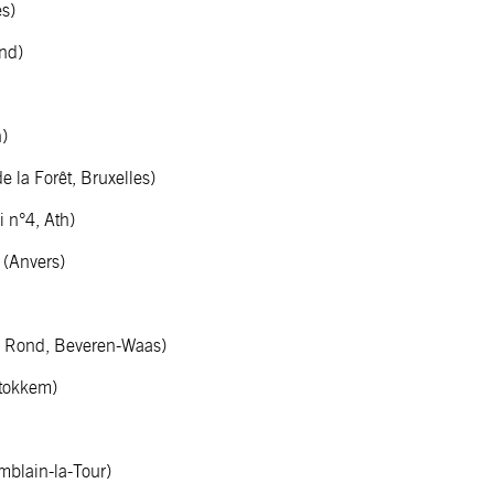
es)
and)
n)
e la Forêt, Bruxelles)
 n°4, Ath)
g (Anvers)
tje Rond, Beveren-Waas)
Stokkem)
mblain-la-Tour)