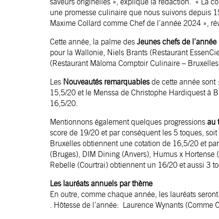
saveurs originelles »
, explique la rédaction.
« La co
une promesse culinaire que nous suivons depuis 15
Maxime Collard comme Chef de l’année 2024 »,
rév
Cette année, la palme des
Jeunes chefs de l’année
pour la Wallonie, Niels Brants (Restaurant EssenCi
(Restaurant Màloma Comptoir Culinaire – Bruxelles)
Les
Nouveautés remarquables
de cette année sont :
15,5/20 et le
Menssa de Christophe Hardiquest
à Br
16,5/20.
Mentionnons également quelques progressions
au 
score de 19/20 et par conséquent les 5 toques, soit
Bruxelles
obtiennent une cotation de 16,5/20 et pa
(Bruges), DIM Dining (Anvers), Humus x Hortense (B
Rebelle (Courtrai) obtiennent un 16/20 et aussi 3 t
Les lauréats annuels par thème
En outre, comme chaque année, les lauréats seront
. Hôtesse de l’année: Laurence Wynants (Comme Ch