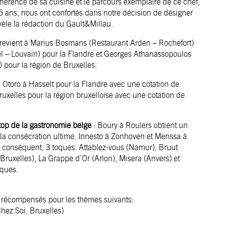
hérence de sa cuisine et le parcours exemplaire de ce chef,
 ans, nous ont confortés dans notre décision de désigner
èle la rédaction du Gault&Millau.
revient à Marius Bosmans (Restaurant Arden – Rochefort)
el – Louvain) pour la Flandre et Georges Athanassopoulos
 pour la région de Bruxelles.
 Otoro à Hasselt pour la Flandre avec une cotation de
uxelles pour la région bruxelloise avec une cotation de
top de la gastronomie belge
: Boury à Roulers obtient un
 la consécration ultime. Innesto à Zonhoven et
Menssa à
r conséquent, 3 toques. Attablez-vous (Namur), Bruut
ruxelles), La Grappe d’Or (Arlon), Misera (Anvers) et
oques.
 récompensés pour les thèmes suivants:
ez Soi, Bruxelles)