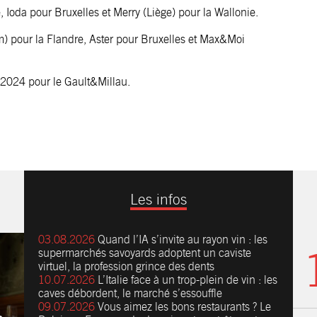
e, Ioda pour Bruxelles et Merry (Liège) pour la Wallonie.
 pour la Flandre, Aster pour Bruxelles et Max&Moi
e 2024 pour le Gault&Millau.
Les infos
03.08.2026
Quand l’IA s’invite au rayon vin : les
supermarchés savoyards adoptent un caviste
virtuel, la profession grince des dents
10.07.2026
L’Italie face à un trop-plein de vin : les
caves débordent, le marché s’essouffle
09.07.2026
Vous aimez les bons restaurants ? Le