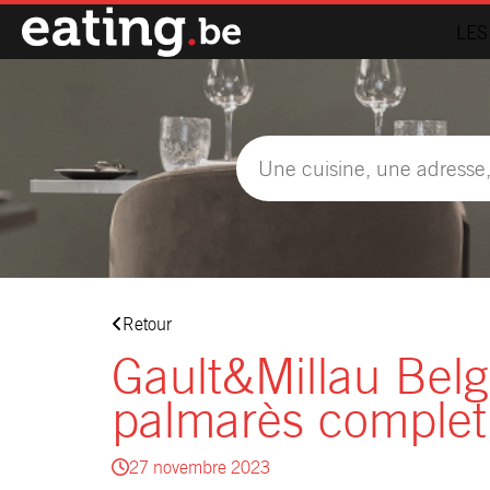
LES
Retour
Gault&Millau Belg
palmarès complet
27 novembre 2023