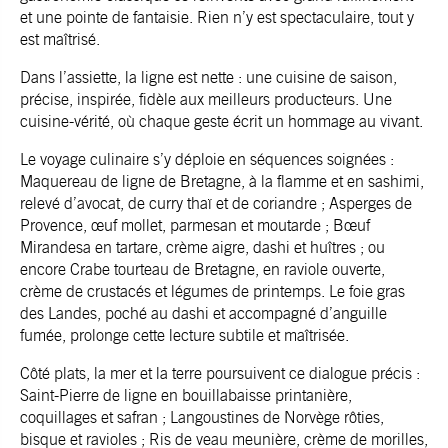
et une pointe de fantaisie. Rien n’y est spectaculaire, tout y
est maîtrisé.
Dans l’assiette, la ligne est nette : une cuisine de saison,
précise, inspirée, fidèle aux meilleurs producteurs. Une
cuisine-vérité, où chaque geste écrit un hommage au vivant.
Le voyage culinaire s’y déploie en séquences soignées :
Maquereau de ligne de Bretagne, à la flamme et en sashimi,
relevé d’avocat, de curry thaï et de coriandre ; Asperges de
Provence, œuf mollet, parmesan et moutarde ; Bœuf
Mirandesa en tartare, crème aigre, dashi et huîtres ; ou
encore Crabe tourteau de Bretagne, en raviole ouverte,
crème de crustacés et légumes de printemps. Le foie gras
des Landes, poché au dashi et accompagné d’anguille
fumée, prolonge cette lecture subtile et maîtrisée.
Côté plats, la mer et la terre poursuivent ce dialogue précis :
Saint-Pierre de ligne en bouillabaisse printanière,
coquillages et safran ; Langoustines de Norvège rôties,
bisque et ravioles ; Ris de veau meunière, crème de morilles,