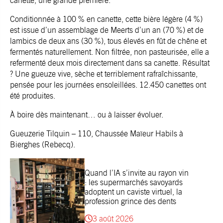
canette, une grande première.
Conditionnée à 100 % en canette, cette bière légère (4 %)
est issue d’un assemblage de Meerts d’un an (70 %) et de
lambics de deux ans (30 %), tous élevés en fût de chêne et
fermentés naturellement. Non filtrée, non pasteurisée, elle a
refermenté deux mois directement dans sa canette. Résultat
? Une gueuze vive, sèche et terriblement rafraîchissante,
pensée pour les journées ensoleillées. 12.450 canettes ont
été produites.
À boire dès maintenant… ou à laisser évoluer.
Gueuzerie Tilquin – 110, Chaussée Maïeur Habils à
Bierghes (Rebecq).
Quand l’IA s’invite au rayon vin
: les supermarchés savoyards
adoptent un caviste virtuel, la
profession grince des dents
3 août 2026