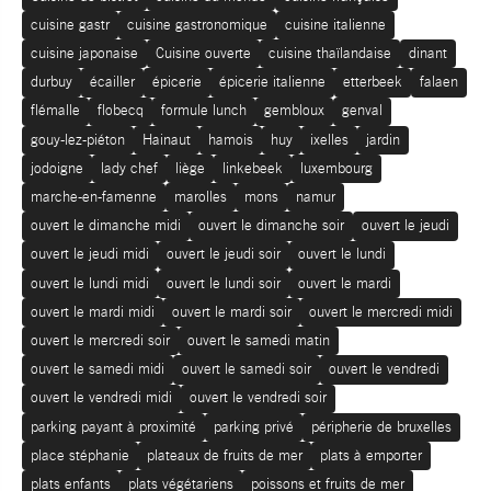
cuisine gastr
cuisine gastronomique
cuisine italienne
cuisine japonaise
Cuisine ouverte
cuisine thaïlandaise
dinant
durbuy
écailler
épicerie
épicerie italienne
etterbeek
falaen
flémalle
flobecq
formule lunch
gembloux
genval
gouy-lez-piéton
Hainaut
hamois
huy
ixelles
jardin
jodoigne
lady chef
liège
linkebeek
luxembourg
marche-en-famenne
marolles
mons
namur
ouvert le dimanche midi
ouvert le dimanche soir
ouvert le jeudi
ouvert le jeudi midi
ouvert le jeudi soir
ouvert le lundi
ouvert le lundi midi
ouvert le lundi soir
ouvert le mardi
ouvert le mardi midi
ouvert le mardi soir
ouvert le mercredi midi
ouvert le mercredi soir
ouvert le samedi matin
ouvert le samedi midi
ouvert le samedi soir
ouvert le vendredi
ouvert le vendredi midi
ouvert le vendredi soir
parking payant à proximité
parking privé
péripherie de bruxelles
place stéphanie
plateaux de fruits de mer
plats à emporter
plats enfants
plats végétariens
poissons et fruits de mer