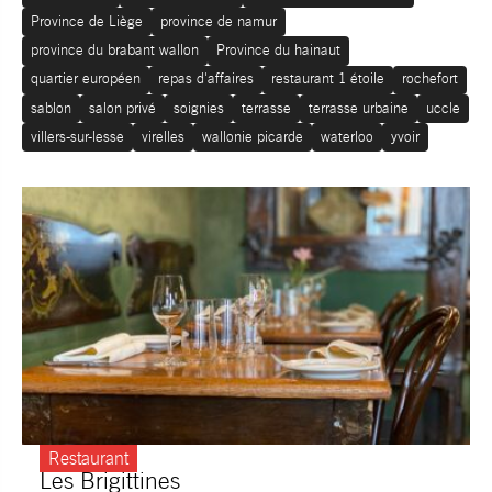
Province de Liège
province de namur
province du brabant wallon
Province du hainaut
quartier européen
repas d'affaires
restaurant 1 étoile
rochefort
sablon
salon privé
soignies
terrasse
terrasse urbaine
uccle
villers-sur-lesse
virelles
wallonie picarde
waterloo
yvoir
Restaurant
Les Brigittines