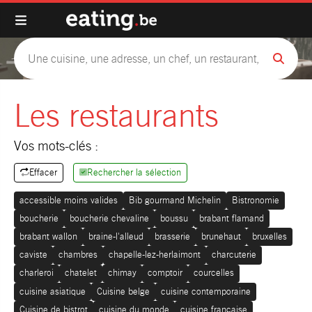
Les restaurants
Vos mots-clés :
Effacer
Rechercher la sélection
accessible moins valides
Bib gourmand Michelin
Bistronomie
boucherie
boucherie chevaline
boussu
brabant flamand
brabant wallon
braine-l'alleud
brasserie
brunehaut
bruxelles
caviste
chambres
chapelle-lez-herlaimont
charcuterie
charleroi
chatelet
chimay
comptoir
courcelles
cuisine asiatique
Cuisine belge
cuisine contemporaine
Cuisine de bistrot
cuisine du monde
cuisine française