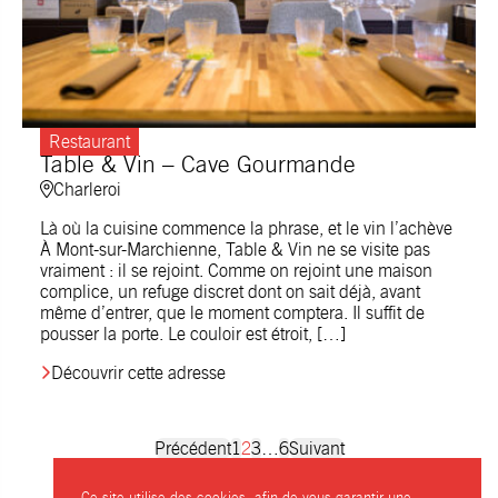
Restaurant
Table & Vin – Cave Gourmande
Charleroi
Là où la cuisine commence la phrase, et le vin l’achève
À Mont-sur-Marchienne, Table & Vin ne se visite pas
vraiment : il se rejoint. Comme on rejoint une maison
complice, un refuge discret dont on sait déjà, avant
même d’entrer, que le moment comptera. Il suffit de
pousser la porte. Le couloir est étroit, […]
Découvrir cette adresse
Posts
Précédent
1
2
3
…
6
Suivant
Ce site utilise des cookies, afin de vous garantir une