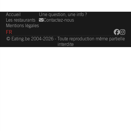
Accueil
Une question, une info ?
Les restaurants
Contactez-nous
Mentions légales
FR
© Eating.be 2004-2026 - Toute reproduction même partielle
interdite