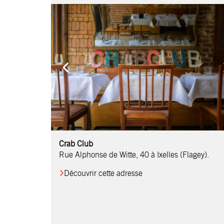
Comptoir Chouchou
Crab Club
OM Restaurant
Table & Comptoir
Le Relais d’Orti
Studio 97
Löctave Restaurant
F-eat Restaurant
L’Art des Mets
Restaurant Harmonie
La Table de Jean
Rue Alphonse de Witte, 40 à Ixelles (Flagey).
Découvrir cette adresse