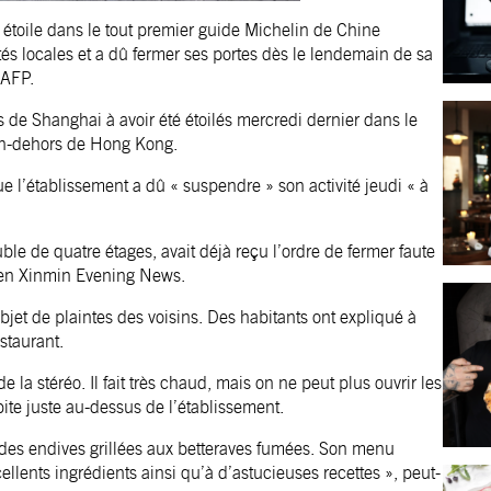
 étoile dans le tout premier guide Michelin de Chine
rités locales et a dû fermer ses portes dès le lendemain de sa
’AFP.
s de Shanghai à avoir été étoilés mercredi dernier dans le
en-dehors de Hong Kong.
ue l’établissement a dû « suspendre » son activité jeudi « à
le de quatre étages, avait déjà reçu l’ordre de fermer faute
dien Xinmin Evening News.
l’objet de plaintes des voisins. Des habitants ont expliqué à
estaurant.
 de la stéréo. Il fait très chaud, mais on ne peut plus ouvrir les
ite juste au-dessus de l’établissement.
t des endives grillées aux betteraves fumées. Son menu
ellents ingrédients ainsi qu’à d’astucieuses recettes », peut-