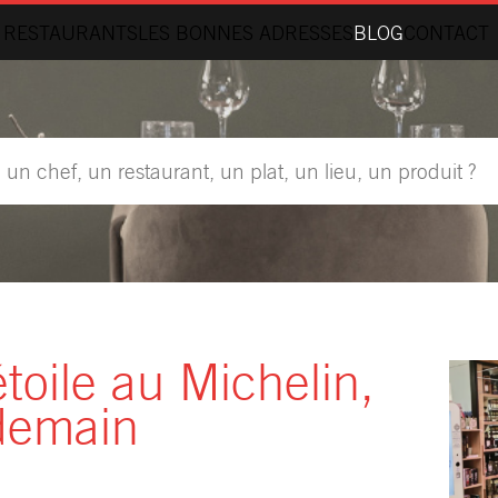
 RESTAURANTS
LES BONNES ADRESSES
BLOG
CONTACT
toile au Michelin,
ndemain