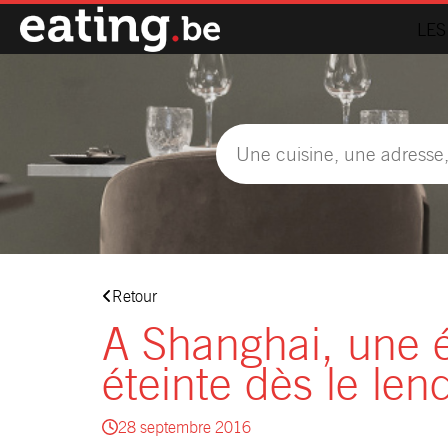
LES
Retour
A Shanghai, une é
éteinte dès le le
28 septembre 2016