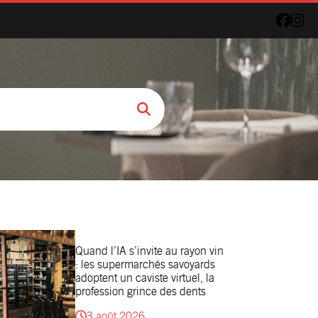
Quand l’IA s’invite au rayon vin
: les supermarchés savoyards
adoptent un caviste virtuel, la
profession grince des dents
3 août 2026