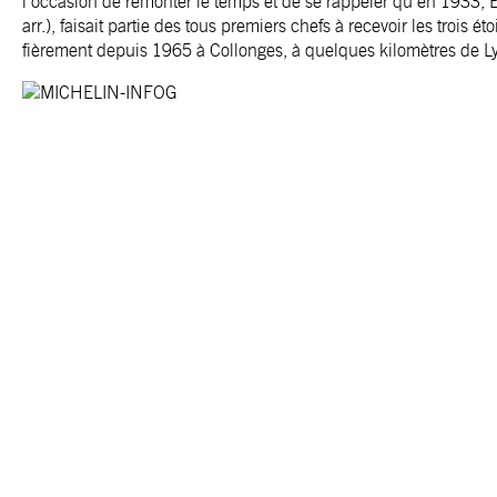
l’occasion de remonter le temps et de se rappeler qu’en 1933, E
arr.), faisait partie des tous premiers chefs à recevoir les trois ét
fièrement depuis 1965 à Collonges, à quelques kilomètres de L