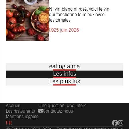
Ni vin blanc ni rosé, voici le vin
qui fonctionne le mieux avec
les tomates
25 juin 2026
eating aime
Les infos
Les plus lus
Accueil
Une question, une info ?
Les restaurants
Contactez-nous
Mentions légales
FR