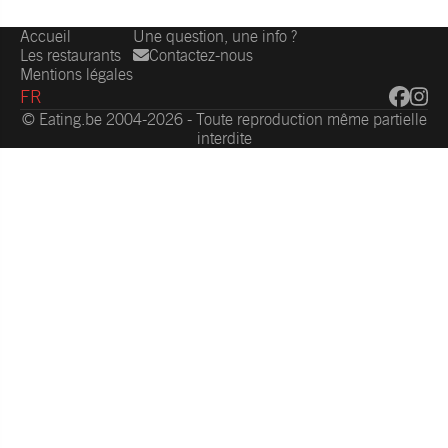
Accueil
Une question, une info ?
Les restaurants
Contactez-nous
Mentions légales
FR
© Eating.be 2004-2026 - Toute reproduction même partielle
interdite