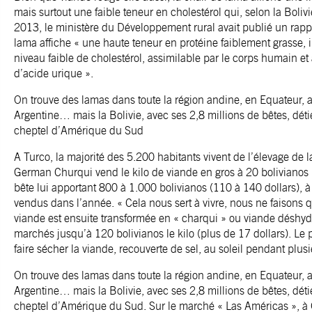
mais surtout une faible teneur en cholestérol qui, selon la Boliv
2013, le ministère du Développement rural avait publié un rapp
lama affiche « une haute teneur en protéine faiblement grasse, i
niveau faible de cholestérol, assimilable par le corps humain e
d’acide urique ».
On trouve des lamas dans toute la région andine, en Equateur, a
Argentine… mais la Bolivie, avec ses 2,8 millions de bêtes, dét
cheptel d’Amérique du Sud
A Turco, la majorité des 5.200 habitants vivent de l’élevage de 
German Churqui vend le kilo de viande en gros à 20 bolivianos 
bête lui apportant 800 à 1.000 bolivianos (110 à 140 dollars), 
vendus dans l’année. « Cela nous sert à vivre, nous ne faisons qu
viande est ensuite transformée en « charqui » ou viande déshydr
marchés jusqu’à 120 bolivianos le kilo (plus de 17 dollars). Le 
faire sécher la viande, recouverte de sel, au soleil pendant plusi
On trouve des lamas dans toute la région andine, en Equateur, a
Argentine… mais la Bolivie, avec ses 2,8 millions de bêtes, dét
cheptel d’Amérique du Sud. Sur le marché « Las Américas », à O