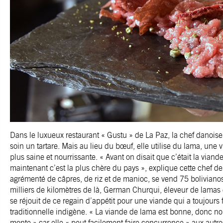
Dans le luxueux restaurant « Gustu » de La Paz, la chef danoise
soin un tartare. Mais au lieu du bœuf, elle utilise du lama, une 
plus saine et nourrissante. « Avant on disait que c’était la vian
maintenant c’est la plus chère du pays », explique cette chef de 
agrémenté de câpres, de riz et de manioc, se vend 75 bolivianos
milliers de kilomètres de là, German Churqui, éleveur de lamas
se réjouit de ce regain d’appétit pour une viande qui a toujours 
traditionnelle indigène. « La viande de lama est bonne, donc nou
monte » car elle « peut facilement faire concurrence » aux autre