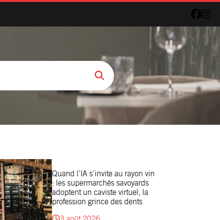
Quand l’IA s’invite au rayon vin
: les supermarchés savoyards
adoptent un caviste virtuel, la
profession grince des dents
3 août 2026