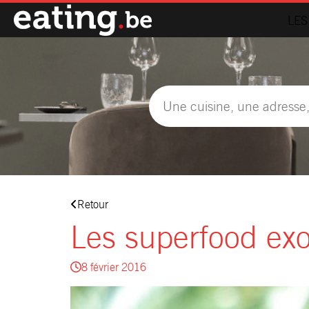
LES
Retour
Les superfood exo
8 février 2016