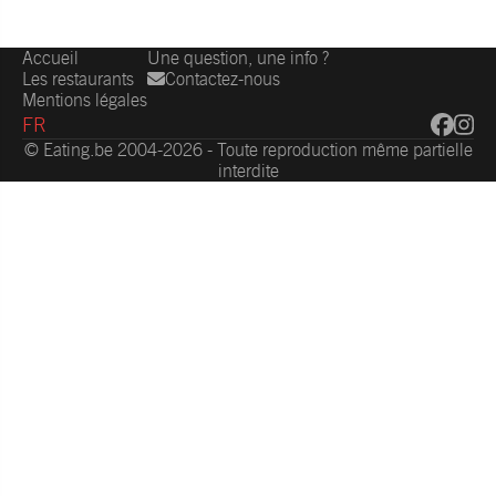
Accueil
Une question, une info ?
Les restaurants
Contactez-nous
Mentions légales
FR
© Eating.be 2004-2026 - Toute reproduction même partielle
interdite