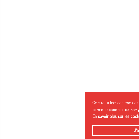
Ce site utilise des cookies
bonne expérience de navig
En savoir plus sur les coo
J'