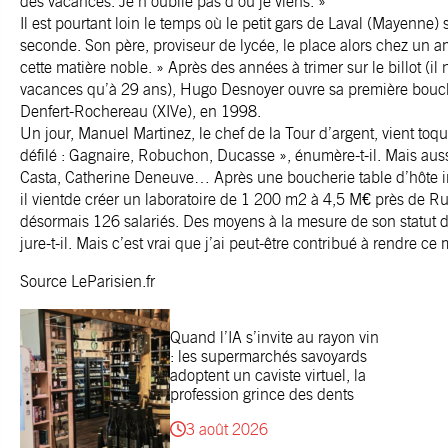
des vacances. Je n’oublie pas d’où je viens. »
Il est pourtant loin le temps où le petit gars de Laval (Mayenne)
seconde. Son père, proviseur de lycée, le place alors chez un a
cette matière noble. » Après des années à trimer sur le billot (i
vacances qu’à 29 ans), Hugo Desnoyer ouvre sa première bouch
Denfert-Rochereau (XIVe), en 1998.
Un jour, Manuel Martinez, le chef de la Tour d’argent, vient toqu
défilé : Gagnaire, Robuchon, Ducasse », énumère-t-il. Mais aussi 
Casta, Catherine Deneuve… Après une boucherie table d’hôte i
il vientde créer un laboratoire de 1 200 m2 à 4,5 M€ près de R
désormais 126 salariés. Des moyens à la mesure de son statut de s
jure-t-il. Mais c’est vrai que j’ai peut-être contribué à rendre ce 
Source
LeParisien.fr
Quand l’IA s’invite au rayon vin
: les supermarchés savoyards
adoptent un caviste virtuel, la
profession grince des dents
3 août 2026