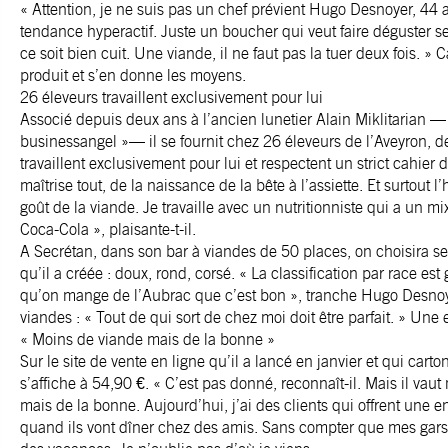
« Attention, je ne suis pas un chef prévient Hugo Desnoyer, 44
tendance hyperactif. Juste un boucher qui veut faire déguster se
ce soit bien cuit. Une viande, il ne faut pas la tuer deux fois. » C
produit et s’en donne les moyens.
26 éleveurs travaillent exclusivement pour lui
Associé depuis deux ans à l’ancien lunetier Alain Miklitarian 
businessangel »— il se fournit chez 26 éleveurs de l’Aveyron, d
travaillent exclusivement pour lui et respectent un strict cahier
maîtrise tout, de la naissance de la bête à l’assiette. Et surtout 
goût de la viande. Je travaille avec un nutritionniste qui a un 
Coca-Cola », plaisante-t-il.
A Secrétan, dans son bar à viandes de 50 places, on choisira s
qu’il a créée : doux, rond, corsé. « La classification par race es
qu’on mange de l’Aubrac que c’est bon », tranche Hugo Desnoye
viandes : « Tout de qui sort de chez moi doit être parfait. » Une 
« Moins de viande mais de la bonne »
Sur le site de vente en ligne qu’il a lancé en janvier et qui cart
s’affiche à 54,90 €. « C’est pas donné, reconnaît-il. Mais il v
mais de la bonne. Aujourd’hui, j’ai des clients qui offrent une en
quand ils vont dîner chez des amis. Sans compter que mes gars, 