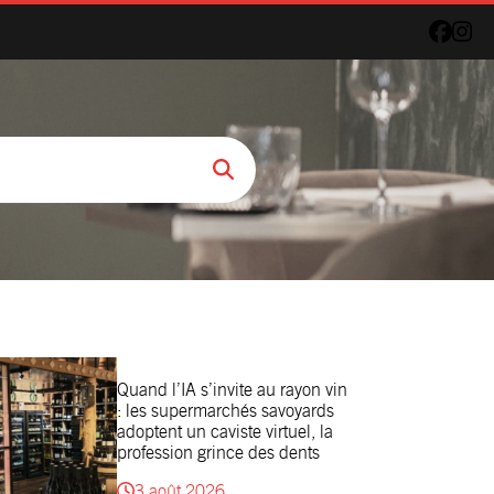
Quand l’IA s’invite au rayon vin
: les supermarchés savoyards
adoptent un caviste virtuel, la
profession grince des dents
3 août 2026