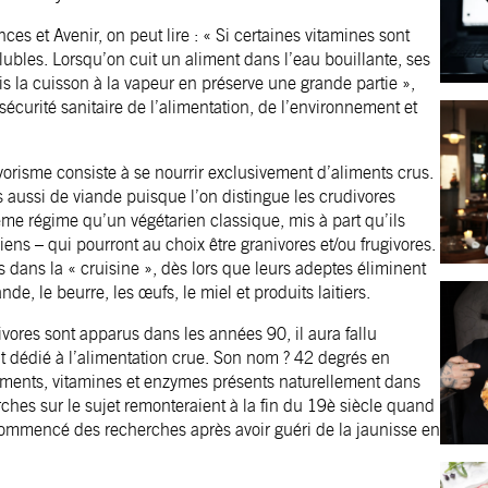
s et Avenir, on peut lire : « Si certaines vitamines sont
lubles. Lorsqu’on cuit un aliment dans l’eau bouillante, ses
s la cuisson à la vapeur en préserve une grande partie »,
sécurité sanitaire de l’alimentation, de l’environnement et
vorisme consiste à se nourrir exclusivement d’aliments crus.
is aussi de viande puisque l’on distingue les crudivores
ême régime qu’un végétarien classique, mis à part qu’ils
ens – qui pourront au choix être granivores et/ou frugivores.
 dans la « cruisine », dès lors que leurs adeptes éliminent
nde, le beurre, les œufs, le miel et produits laitiers.
ivores sont apparus dans les années 90, il aura fallu
nt dédié à l’alimentation crue. Son nom ? 42 degrés en
triments, vitamines et enzymes présents naturellement dans
rches sur le sujet remonteraient à la fin du 19è siècle quand
ommencé des recherches après avoir guéri de la jaunisse en