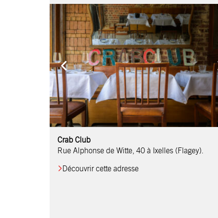
Comptoir Chouchou
Crab Club
OM Restaurant
Table & Comptoir
Le Relais d’Orti
Studio 97
Löctave Restaurant
F-eat Restaurant
L’Art des Mets
Restaurant Harmonie
La Table de Jean
Rue Alphonse de Witte, 40 à Ixelles (Flagey).
Découvrir cette adresse