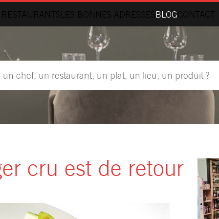
 RESTAURANTS
LES BONNES ADRESSES
BLOG
CONTACT
r cru est de retour