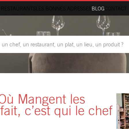
 RESTAURANTS
LES BONNES ADRESSES
BLOG
CONTACT
Où Mangent les
ait, c’est qui le chef