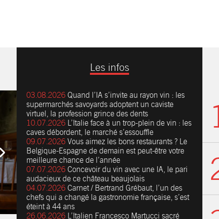
Les infos
03.08.2026
Quand l’IA s’invite au rayon vin : les
supermarchés savoyards adoptent un caviste
virtuel, la profession grince des dents
10.07.2026
L’Italie face à un trop-plein de vin : les
caves débordent, le marché s’essouffle
09.07.2026
Vous aimez les bons restaurants ? Le
Belgique-Espagne de demain est peut-être votre
meilleure chance de l’année
07.07.2026
Concevoir du vin avec une IA, le pari
audacieux de ce château beaujolais
04.07.2026
Carnet / Bertrand Grébaut, l’un des
chefs qui a changé la gastronomie française, s’est
éteint à 44 ans
26.06.2026
L’Italien Francesco Martucci sacré