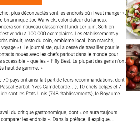
 chic, plus décontractés sont les endroits où il veut manger »,
que britannique Joe Warwick, cofondateur du fameux
ncera son nouveau classement lundi 1er juin. Sorti en
 s’est vendu à 100.000 exemplaires. Les établissements y
 après minuit, resto du coin, emblème local, bon marché,
 voyage »). Le journaliste, qui a cessé de travailler pour le
contacts noués avec les chefs partout dans le monde pour
s accessible » que les « Fifty Best. La plupart des gens n’ont
très haut de gamme. »
 70 pays ont ainsi fait part de leurs recommandations, dont
o, Pascal Barbot, Yves Camdeborde…), 10 chefs belges et 7
uide sont les États-Unis (748 établissements), le Royaume-
ravail du critique gastronomique, dont « on aura toujours
 comparer les endroits ». Dans la préface, il explique…