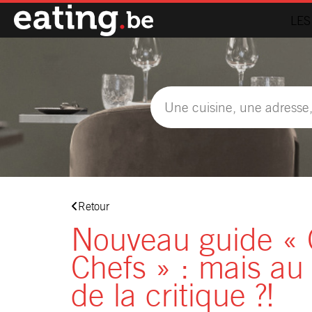
LES
Retour
Nouveau guide « 
Chefs » : mais au f
de la critique ?!