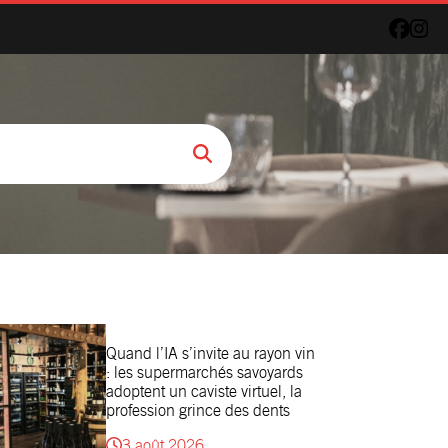
Quand l’IA s’invite au rayon vin
: les supermarchés savoyards
adoptent un caviste virtuel, la
profession grince des dents
3 août 2026