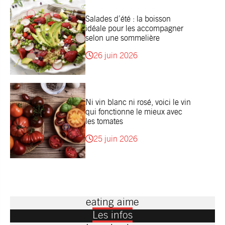
Salades d’été : la boisson
idéale pour les accompagner
selon une sommelière
26 juin 2026
Ni vin blanc ni rosé, voici le vin
qui fonctionne le mieux avec
les tomates
25 juin 2026
eating aime
Les infos