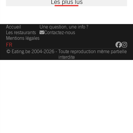
Les plus lus
Accueil
Une question, une info ?
Les restaurants
Contactez-nous
Mentions légales
FR
© Eating.be 2004-2026 - Toute reproduction même partielle
interdite