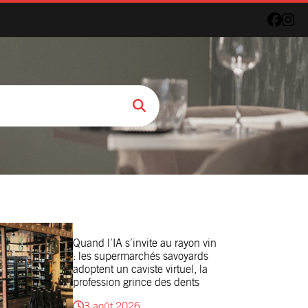
Quand l’IA s’invite au rayon vin
: les supermarchés savoyards
adoptent un caviste virtuel, la
profession grince des dents
3 août 2026