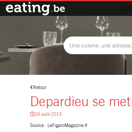
LES
Retour
Depardieu se met 
26 août 2013
Source :
LeFigaroMagazine.fr