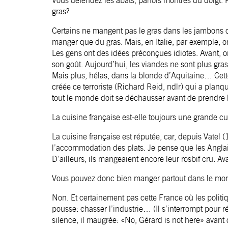
Vous défendez les abats, parfois montrés du doigt. 
gras?
Certains ne mangent pas le gras dans les jambons de
manger que du gras. Mais, en Italie, par exemple, o
Les gens ont des idées préconçues idiotes. Avant, on
son goût. Aujourd’hui, les viandes ne sont plus gras
Mais plus, hélas, dans la blonde d’Aquitaine… Cet
créée ce terroriste (Richard Reid, ndlr) qui a planq
tout le monde doit se déchausser avant de prendre l
La cuisine française est-elle toujours une grande cu
La cuisine française est réputée, car, depuis Vatel (
l’accommodation des plats. Je pense que les Angla
D’ailleurs, ils mangeaient encore leur rosbif cru. Ava
Vous pouvez donc bien manger partout dans le mond
Non. Et certainement pas cette France où les politi
pousse: chasser l’industrie… (Il s’interrompt pour 
silence, il maugrée: «No, Gérard is not here» avan