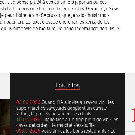
25e… Je pense plutôt à ces cuisiniers japonais ou ces
est d’aller dans une trattoria italienne, chez Gemma (à New
 je peux boire le vin d’Abruzzo, que je vais choisir moi-
n papillon. Le luxe, c’est de chercher les gens, de les
u’ils ont envie de me faire. Je ne leur ­demande rien. Ils le
Les infos
03.08.2026
Quand l’IA s’invite au rayon vin : les
supermarchés savoyards adoptent un caviste
virtuel, la profession grince des dents
10.07.2026
L’Italie face à un trop-plein de vin : les
caves débordent, le marché s’essouffle
09.07.2026
Vous aimez les bons restaurants ? Le