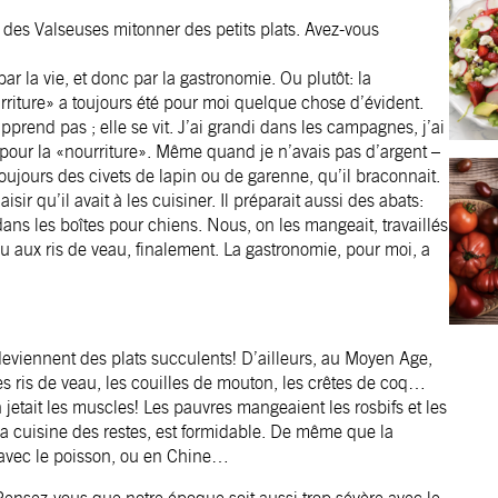
des Valseuses mitonner des petits plats. Avez-vous
par la vie, et donc par la gastronomie. Ou plutôt: la
rriture» a toujours été pour moi quelque chose d’évident.
rend pas ; elle se vit. J’ai grandi dans les campagnes, j’ai
t pour la «nourriture». Même quand je n’avais pas d’argent –
toujours des civets de lapin ou de garenne, qu’il braconnait.
sir qu’il avait à les cuisiner. Il préparait aussi des abats:
s les boîtes pour chiens. Nous, on les mangeait, travaillés
peu aux ris de veau, finalement. La gastronomie, pour moi, a
 ­deviennent des plats succulents! D’ailleurs, au Moyen Age,
les ris de veau, les couilles de mouton, les crêtes de coq…
 jetait les muscles! Les pauvres mangeaient les rosbifs et les
la cuisine des restes, est formidable. De même que la
avec le poisson, ou en Chine…