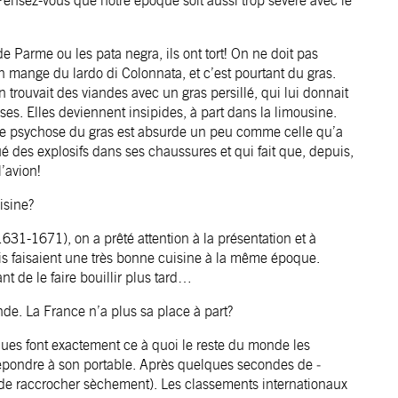
Pensez-vous que notre époque soit aussi trop sévère avec le
 Parme ou les pata negra, ils ont tort! On ne doit pas
n mange du lardo di Colonnata, et c’est pourtant du gras.
 trouvait des viandes avec un gras persillé, qui lui donnait
ses. Elles deviennent insipides, à part dans la limousine.
te psychose du gras est absurde un peu comme celle qu’a
ué des explosifs dans ses chaussures et qui fait que, depuis,
’avion!
isine?
1631-1671), on a prêté attention à la présentation et à
is faisaient une très bonne cuisine à la même époque.
nt de le faire bouillir plus tard…
e. La France n’a plus sa place à part?
ques font exactement ce à quoi le reste du monde les
­répondre à son portable. Après quelques secondes de ­
t de raccrocher sèchement). Les classements internationaux