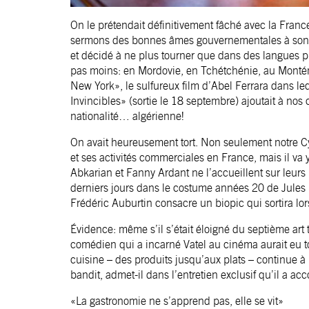
On le prétendait définitivement fâché avec la Fran
sermons des bonnes âmes gouvernementales à son e
et décidé à ne plus tourner que dans des langues p
pas moins: en Mordovie, en Tchétchénie, au Monténé
New York», le sulfureux film d’Abel Ferrara dans l
Invincibles» (sortie le 18 septembre) ajoutait à nos 
nationalité… algérienne!
On avait heureusement tort. Non seulement notre C
et ses activités commerciales en France, mais il v
Abkarian et Fanny Ardant ne l’accueillent sur leurs 
derniers jours dans le costume années 20 de Jules
Frédéric Auburtin consacre un biopic qui sortira lor
Évidence: même s’il s’était éloigné du septième art 
comédien qui a incarné Vatel au cinéma aurait eu t
cuisine – des produits jusqu’aux plats – continue à l
bandit, admet-il dans l’entretien exclusif qu’il a a
«La gastronomie ne s’apprend pas, elle se vit»