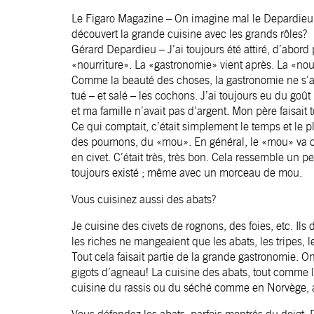
Le Figaro Magazine – On imagine mal le ­Depardieu 
découvert la grande cuisine avec les grands rôles?
Gérard Depardieu – J’ai toujours été attiré, d’abord 
«nourriture». La «gastronomie» vient après. La «nou
Comme la beauté des choses, la gastronomie ne s’app
tué – et salé – les cochons. J’ai toujours eu du goû
et ma famille n’avait pas d’argent. Mon père faisait 
Ce qui comptait, c’était simplement le temps et le plai
des poumons, du «mou». En général, le «mou» va dan
en civet. C’était très, très bon. Cela ressemble un 
toujours existé ; même avec un morceau de mou.
Vous cuisinez aussi des abats?
Je cuisine des civets de rognons, des foies, etc. Ils
les riches ne mangeaient que les abats, les tripes, 
Tout cela faisait partie de la grande gastronomie. On
gigots d’agneau! La cuisine des abats, tout comme 
cuisine du rassis ou du séché comme en Norvège, 