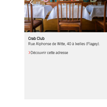
Comptoir Chouchou
Crab Club
OM Restaurant
Table & Comptoir
Le Relais d’Orti
Studio 97
Löctave Restaurant
F-eat Restaurant
L’Art des Mets
Restaurant Harmonie
La Table de Jean
Rue Alphonse de Witte, 40 à Ixelles (Flagey).
Découvrir cette adresse