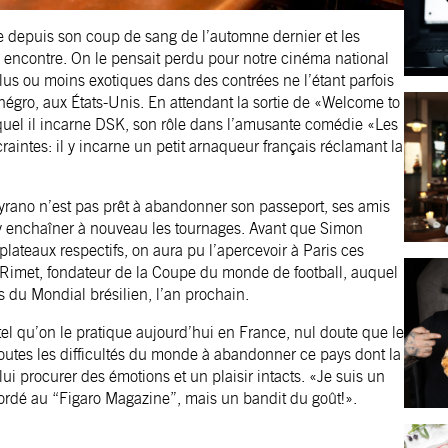
ce depuis son coup de sang de l’automne dernier et les
ncontre. On le pensait perdu pour notre cinéma national
lus ou moins exotiques dans des contrées ne l’étant parfois
gro, aux États-Unis. En attendant la sortie de «Welcome to
equel il incarne DSK, son rôle dans l’amusante comédie «Les
craintes: il y incarne un petit arnaqueur français réclamant la
yrano n’est pas prêt à abandonner son passeport, ses amis
a y enchaîner à nouveau les tournages. Avant que Simon
plateaux respectifs, on aura pu l’apercevoir à Paris ces
 Rimet, fondateur de la Coupe du monde de football, auquel
s du Mondial brésilien, l’an prochain.
tel qu’on le pratique aujourd’hui en France, nul doute que le
outes les difficultés du monde à abandonner ce pays dont la
ui procurer des émotions et un plaisir intacts. «Je suis un
ccordé au “Figaro Magazine”, mais un bandit du goût!».