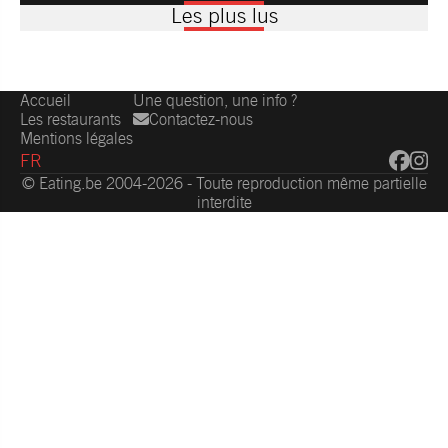
Les plus lus
Accueil
Une question, une info ?
Les restaurants
Contactez-nous
Mentions légales
FR
© Eating.be 2004-2026 - Toute reproduction même partielle
interdite