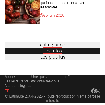
qui fonctionne le mieux avec
les tomates
25 juin 2026
eating aime
Les infos
Les plus lus
Accueil
Une question, une info ?
Les restaurants
Contactez-nous
Mentions légales
FR
© Eating.be 2004-2026 - Toute reproduction même partielle
interdite