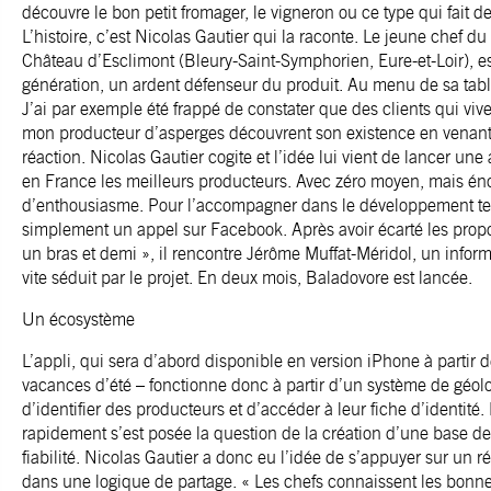
découvre le bon petit fromager, le vigneron ou ce type qui fait d
L’histoire, c’est Nicolas Gautier qui la raconte. Le jeune chef d
Château d’Esclimont (Bleury-Saint-Symphorien, Eure-et-Loir), 
génération, un ardent défenseur du produit. Au menu de sa tabl
J’ai par exemple été frappé de constater que des clients qui viv
mon producteur d’asperges découvrent son existence en venant 
réaction. Nicolas Gautier cogite et l’idée lui vient de lancer une
en France les meilleurs producteurs. Avec zéro moyen, mais én
d’enthousiasme. Pour l’accompagner dans le développement tec
simplement un appel sur Facebook. Après avoir écarté les propos
un bras et demi », il rencontre Jérôme Muffat-Méridol, un infor
vite séduit par le projet. En deux mois, Baladovore est lancée.
Un écosystème
L’appli, qui sera d’abord disponible en version iPhone à partir de
vacances d’été – fonctionne donc à partir d’un système de géolo
d’identifier des producteurs et d’accéder à leur fiche d’identité.
rapidement s’est posée la question de la création d’une base de
fiabilité. Nicolas Gautier a donc eu l’idée de s’appuyer sur un r
dans une logique de partage. « Les chefs connaissent les bonne