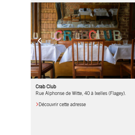
Comptoir Chouchou
Crab Club
OM Restaurant
Table & Comptoir
Le Relais d’Orti
Studio 97
Löctave Restaurant
F-eat Restaurant
L’Art des Mets
Restaurant Harmonie
La Table de Jean
Rue Alphonse de Witte, 40 à Ixelles (Flagey).
Découvrir cette adresse