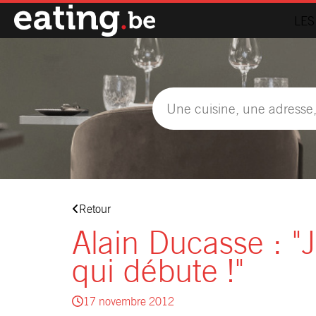
LES
Retour
Alain Ducasse : "J
qui débute !"
17 novembre 2012