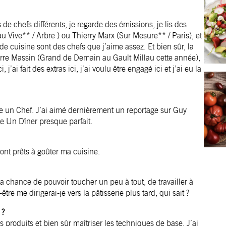
de chefs différents, je regarde des émissions, je lis des
Vive** / Arbre ) ou Thierry Marx (Sur Mesure** / Paris), et
e cuisine sont des chefs que j’aime assez. Et bien sûr, la
rre Massin
(Grand de Demain au Gault Millau cette année),
i, j’ai fait des extras ici, j’ai voulu être engagé ici et j’ai eu la
 un Chef. J’ai aimé dernièrement un reportage sur Guy
e Un Dîner presque parfait.
ont prêts à goûter ma cuisine.
 la chance de pouvoir toucher un peu à tout, de travailler à
tre me dirigerai-je vers la pâtisserie plus tard, qui sait ?
 ?
les produits et bien sûr maîtriser les techniques de base. J’ai