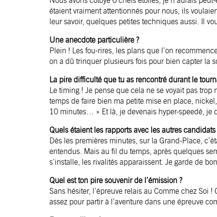
Nous avons côtoyé 6 chefs étoilés, je n’aurais peut-
étaient vraiment attentionnés pour nous, ils voula
leur savoir, quelques petites techniques aussi. Il vo
Une anecdote particulière ?
Plein ! Les fou-rires, les plans que l’on recommence
on a dû trinquer plusieurs fois pour bien capter la 
La pire difficulté que tu as rencontré durant le tour
Le timing ! Je pense que cela ne se voyait pas trop
temps de faire bien ma petite mise en place, nickel, s
10 minutes… » Et là, je devenais hyper-speedé, je d
Quels étaient les rapports avec les autres candidats
Dès les premières minutes, sur la Grand-Place, c’étai
entendus. Mais au fil du temps, après quelques sem
s’installe, les rivalités apparaissent. Je garde de b
Quel est ton pire souvenir de l’émission ?
Sans hésiter, l’épreuve relais au Comme chez Soi ! 
assez pour partir à l’aventure dans une épreuve co