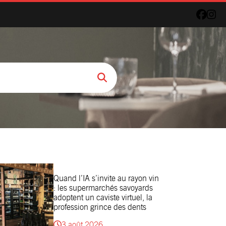
Quand l’IA s’invite au rayon vin
: les supermarchés savoyards
adoptent un caviste virtuel, la
profession grince des dents
3 août 2026