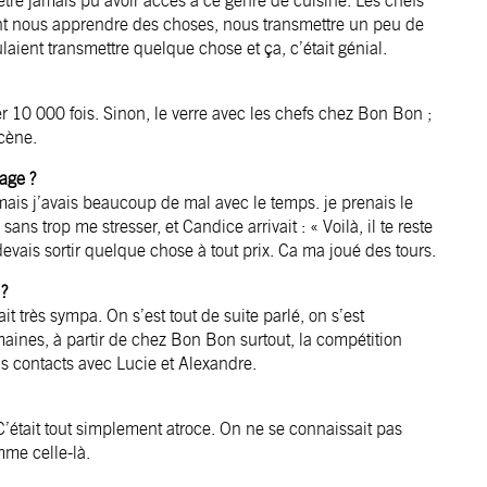
être jamais pu avoir accès à ce genre de cuisine. Les chefs
ient nous apprendre des choses, nous transmettre un peu de
ulaient transmettre quelque chose et ça, c’était génial.
r 10 000 fois. Sinon, le verre avec les chefs chez Bon Bon ;
scène.
nage ?
 mais j’avais beaucoup de mal avec le temps. je prenais le
ans trop me stresser, et Candice arrivait : « Voilà, il te reste
evais sortir quelque chose à tout prix. Ca ma joué des tours.
 ?
t très sympa. On s’est tout de suite parlé, on s’est
aines, à partir de chez Bon Bon surtout, la compétition
ons contacts avec Lucie et Alexandre.
C’était tout simplement atroce. On ne se connaissait pas
mme celle-là.