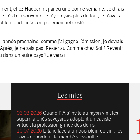
lement, chez Haeberlin, j’ai eu une bonne semaine. Je dirais
 très bon souvenir. Je n’y croyais plus du tout, je n’avais
r tout le monde m’a complètement reboosté.
année prochaine, comme j’ai gagné l’émission, je devrais
 Après, je ne sais pas. Rester au
Comme chez Soi
? Revenir
 dans un autre pays ? Je verrai.
Les infos
03.08.2026
Quand l’IA s’invite au rayon vin : les
supermarchés savoyards adoptent un caviste
virtuel, la profession grince des dents
10.07.2026
L’Italie face à un trop-plein de vin : les
caves débordent, le marché s’essouffle