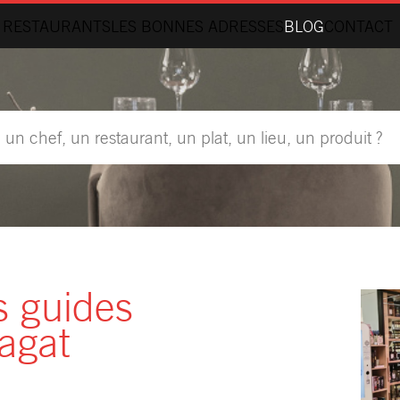
 RESTAURANTS
LES BONNES ADRESSES
BLOG
CONTACT
s guides
agat