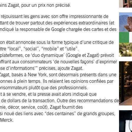
ns Zagat, pour un prix non précisé.
, réjouissant les gens avec son offre impressionnante de
ttant de trouver partout des expériences extraordinaires (et
 indiqué la responsable de Google chargée des cartes et des
tion était annoncée sous la forme typique d’une critique de
re “local”, “social”, “mobile” et “utile”.
plateformes, ce ‘duo dynamique’ (Google et Zagat) prévoit
 offrant aux consommateurs ‘de nouvelles façons’ d’exprimer
ase d’informations’” précises, ajoute Zagat.
Zagat, basés à New York, sont désormais présents dans une
nnes à plein temps. Ils relaient les opinions confiées par
nsommateurs plutôt que des professionnels.
t à se vendre, et la presse avait alors indiqué que
s de dollars de la transaction. Outre des recommandations de
ie, décor, service, coût), Zagat fournit des
si noué des liens avec “des centaines” de grands groupes,
 Merck.