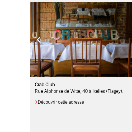
Comptoir Chouchou
Crab Club
OM Restaurant
Table & Comptoir
Le Relais d’Orti
Studio 97
Löctave Restaurant
F-eat Restaurant
L’Art des Mets
Restaurant Harmonie
La Table de Jean
Rue Alphonse de Witte, 40 à Ixelles (Flagey).
Découvrir cette adresse