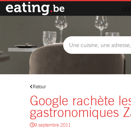
LES
Retour
Google rachète le
gastronomiques Z
9 septembre 2011