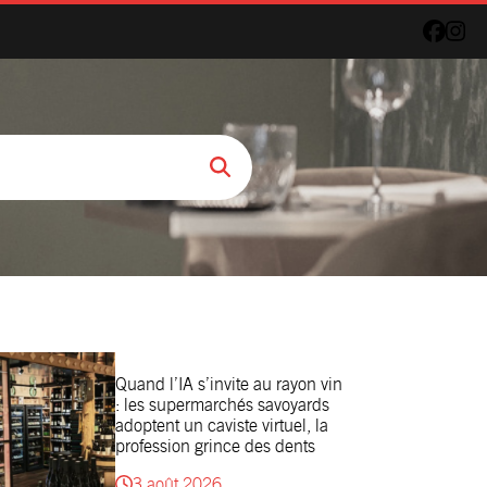
Quand l’IA s’invite au rayon vin
: les supermarchés savoyards
adoptent un caviste virtuel, la
profession grince des dents
3 août 2026