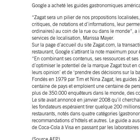
Google a acheté les guides gastronomiques américai
“Zagat sera un pilier de nos propositions localisées
critiques, de notations et d’informations, leur perme
ordinaires) au coin de la rue ou dans le monde“, a
services de localisation, Marissa Mayer.
Sur la page d’accueil du site Zagat.com, la transac
restaurant, Google s’attirant la note maximum pour êt
“En combinant ses contenus, ses ressources et ses 
d’optimiser le potentiel de la marque Zagat tout en
leurs opinion’ et de ‘prendre des décisions sur la b
Fondés en 1979 par Tim et Nina Zagat, les guides 
centaine de pays et emploient une centaine de perso
plus de 350.000 enquêteurs dans le monde, des co
Le site avait annoncé en janvier 2008 qu’il cherchai
les fondateurs espéraient tirer quelque 200 million
restaurants, notés dans quatre catégories (gastronom
recommandations d’hôtels et autres. Le guide a aus
de Coca-Cola à Visa en passant par les laboratoires
(Source AFP)