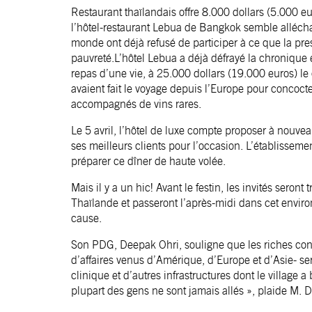
Restaurant thaïlandais offre 8.000 dollars (5.000 eur
l’hôtel-restaurant Lebua de Bangkok semble allécha
monde ont déjà refusé de participer à ce que la pr
pauvreté.L’hôtel Lebua a déjà défrayé la chronique 
repas d’une vie, à 25.000 dollars (19.000 euros) le 
avaient fait le voyage depuis l’Europe pour concocter
accompagnés de vins rares.
Le 5 avril, l’hôtel de luxe compte proposer à nouveau
ses meilleurs clients pour l’occasion. L’établisseme
préparer ce dîner de haute volée.
Mais il y a un hic! Avant le festin, les invités seron
Thaïlande et passeront l’après-midi dans cet envir
cause.
Son PDG, Deepak Ohri, souligne que les riches con
d’affaires venus d’Amérique, d’Europe et d’Asie- ser
clinique et d’autres infrastructures dont le village
plupart des gens ne sont jamais allés », plaide M. 