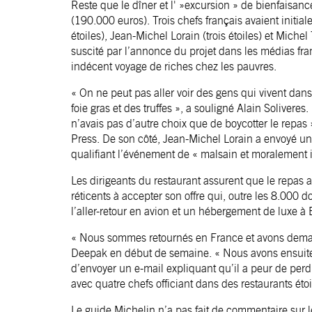
Reste que le dîner et l' »excursion » de bienfaisanc
(190.000 euros). Trois chefs français avaient initia
étoiles), Jean-Michel Lorain (trois étoiles) et Michel 
suscité par l’annonce du projet dans les médias f
indécent voyage de riches chez les pauvres.
« On ne peut pas aller voir des gens qui vivent da
foie gras et des truffes », a souligné Alain Soliver
n’avais pas d’autre choix que de boycotter le repas 
Press. De son côté, Jean-Michel Lorain a envoyé un 
qualifiant l’événement de « malsain et moralement in
Les dirigeants du restaurant assurent que le repas 
réticents à accepter son offre qui, outre les 8.000
l’aller-retour en avion et un hébergement de luxe à
« Nous sommes retournés en France et avons demandé
Deepak en début de semaine. « Nous avons ensuite c
d’envoyer un e-mail expliquant qu’il a peur de perdr
avec quatre chefs officiant dans des restaurants éto
Le guide Michelin n’a pas fait de commentaire sur l