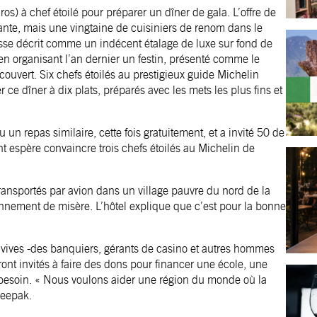
os) à chef étoilé pour préparer un dîner de gala. L’offre de
nte, mais une vingtaine de cuisiniers de renom dans le
esse décrit comme un indécent étalage de luxe sur fond de
en organisant l’an dernier un festin, présenté comme le
couvert. Six chefs étoilés au prestigieux guide Michelin
 ce dîner à dix plats, préparés avec les mets les plus fins et
 un repas similaire, cette fois gratuitement, et a invité 50 de
nt espère convaincre trois chefs étoilés au Michelin de
t transportés par avion dans un village pauvre du nord de la
onnement de misère. L’hôtel explique que c’est pour la bonne
vives -des banquiers, gérants de casino et autres hommes
ont invités à faire des dons pour financer une école, une
 a besoin. « Nous voulons aider une région du monde où la
Deepak.