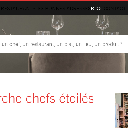
 RESTAURANTS
LES BONNES ADRESSES
BLOG
CONTACT
rche chefs étoilés