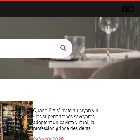
Quand l’IA s’invite au rayon vin
: les supermarchés savoyards
adoptent un caviste virtuel, la
profession grince des dents
3 août 2026