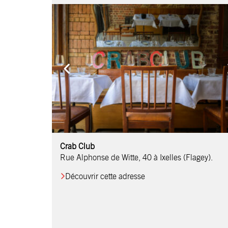
Comptoir Chouchou
Crab Club
OM Restaurant
Table & Comptoir
Le Relais d’Orti
Studio 97
Löctave Restaurant
F-eat Restaurant
L’Art des Mets
Restaurant Harmonie
La Table de Jean
Rue Alphonse de Witte, 40 à Ixelles (Flagey).
Découvrir cette adresse