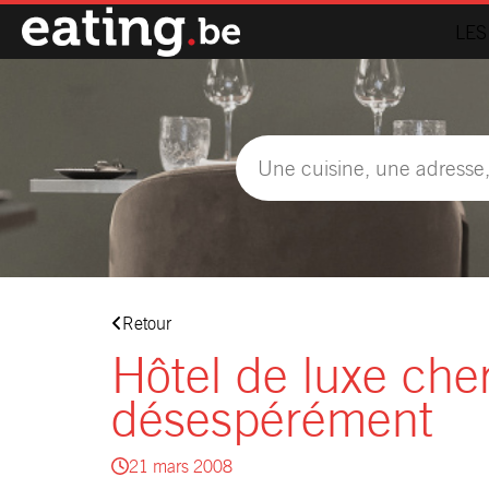
LES
Retour
Hôtel de luxe che
désespérément
21 mars 2008