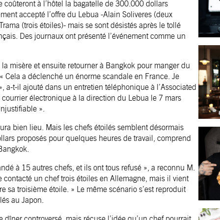
e coûteront à l’hôtel la bagatelle de 300.000 dollars
lement accepté l’offre du Lebua -Alain Soliveres (deux
Trama (trois étoiles)- mais se sont désistés après le tollé
rançais. Des journaux ont présenté l’événement comme un
ns la misère et ensuite retourner à Bangkok pour manger du
es. « Cela a déclenché un énorme scandale en France. Je
», a-t-il ajouté dans un entretien téléphonique à l’Associated
courrier électronique à la direction du Lebua le 7 mars
justifiable ».
aura bien lieu. Mais les chefs étoilés semblent désormais
 dollars proposés pour quelques heures de travail, comprend
 Bangkok.
 à 15 autres chefs, et ils ont tous refusé », a reconnu M.
ontacté un chef trois étoiles en Allemagne, mais il vient
e sa troisième étoile. » Le même scénario s’est reproduit
ilés au Japon.
e dîner controversé, mais récuse l’idée qu’un chef pourrait