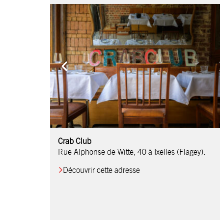
Comptoir Chouchou
Crab Club
OM Restaurant
Table & Comptoir
Le Relais d’Orti
Studio 97
Löctave Restaurant
F-eat Restaurant
L’Art des Mets
Restaurant Harmonie
La Table de Jean
Rue Alphonse de Witte, 40 à Ixelles (Flagey).
Découvrir cette adresse