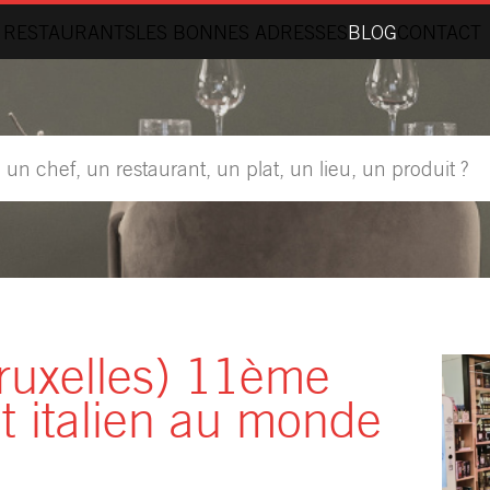
 RESTAURANTS
LES BONNES ADRESSES
BLOG
CONTACT
uxelles) 11ème
nt italien au monde