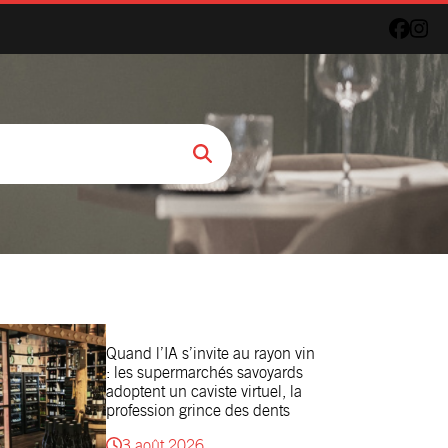
Quand l’IA s’invite au rayon vin
: les supermarchés savoyards
adoptent un caviste virtuel, la
profession grince des dents
3 août 2026