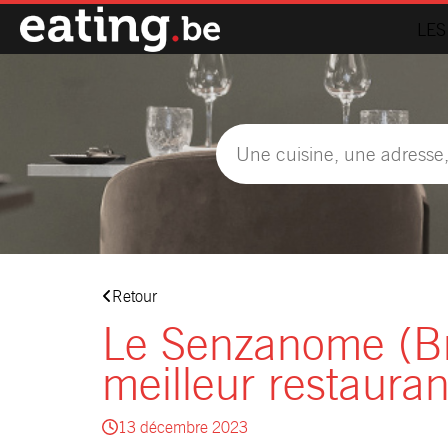
LES
Retour
Le Senzanome (Br
meilleur restaura
13 décembre 2023