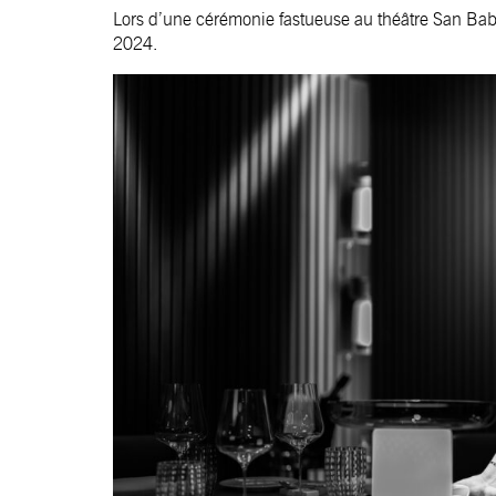
Lors d’une cérémonie fastueuse au théâtre San Babil
2024.