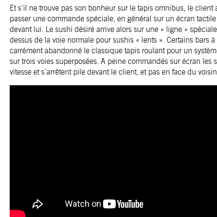
Et s’il ne trouve pas son bonheur sur le tapis omnibus, le client a
passer une commande spéciale, en général sur un écran tactile e
devant lui. Le sushi désiré arrive alors sur une « ligne » spécial
dessus de la voie normale pour sushis « lents ». Certains bars 
carrément abandonné le classique tapis roulant pour un systèm
sur trois voies superposées. A peine commandés sur écran les su
vitesse et s’arrêtent pile devant le client, et pas en face du voisi