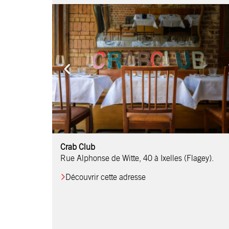
Comptoir Chouchou
Crab Club
OM Restaurant
Table & Comptoir
Le Relais d’Orti
Studio 97
Löctave Restaurant
F-eat Restaurant
L’Art des Mets
Restaurant Harmonie
La Table de Jean
Rue Alphonse de Witte, 40 à Ixelles (Flagey).
Découvrir cette adresse