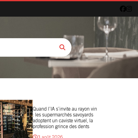
Quand l’IA s’invite au rayon vin
: les supermarchés savoyards
adoptent un caviste virtuel, la
profession grince des dents
3 août 2026