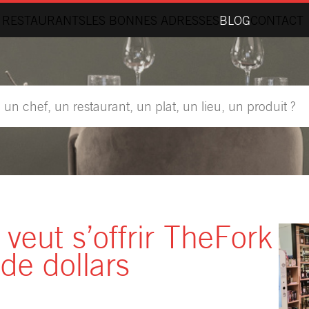
 RESTAURANTS
LES BONNES ADRESSES
BLOG
CONTACT
veut s’offrir TheFork
de dollars