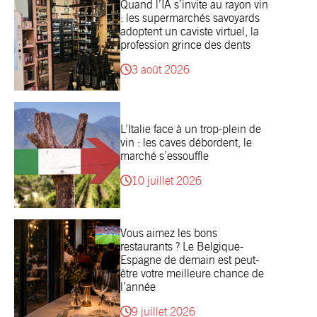
Quand l’IA s’invite au rayon vin
: les supermarchés savoyards
adoptent un caviste virtuel, la
profession grince des dents
3 août 2026
L’Italie face à un trop-plein de
vin : les caves débordent, le
marché s’essouffle
10 juillet 2026
Vous aimez les bons
restaurants ? Le Belgique-
Espagne de demain est peut-
être votre meilleure chance de
l’année
9 juillet 2026