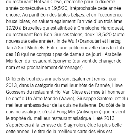
du restaurant Hof van Cleve
, décroche pour la dixième
année consécutive un 19,5/20, irréprochable cette année
encore. Au panthéon des tables belges, et en l’occurrence
bruxelloises, on saluera également l’arrivée d’un troisième
19/20 à Bruxelles qui est attribué à Christophe Hardiquest,
du restaurant Bon-Bon. Sur ses talons, deux 18,5/20 (autre
nouveauté cette année) : In de Wulf (Dranouter) et
Hertog
Jan à Sint-Michiels
. Enfin, une petite nouvelle dans le club
des 18 (qui ne comptait pas de dame à ce jour) : Arabelle
Meirlaen du restaurant éponyme (qui vient de changer de
nom et va prochainement déménager).
Différents trophées annuels sont également remis : pour
2013, dans la catégorie du meilleur hôte de l’année,
Lieve
Goossens du restaurant Hof Van Cleve
est mise à l’honneur.
Le chef d’Un Altro Mondo (Wavre), Giuseppe Santoro, est élu
meilleur ambassadeur de la cuisine italienne. Du côté de la
cuisine asiatique, c’est à Fong Mei (Antwerpen) que revient
le trophée du meilleur restaurant asiatique. L’été 2013
s’appréciera à la terrasse du
Slagmolen
, élue la plus belle
cette année. Le titre de la meilleure carte des vins est