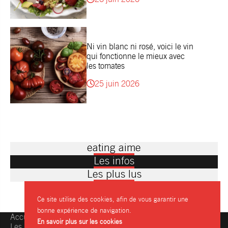
Ni vin blanc ni rosé, voici le vin
qui fonctionne le mieux avec
les tomates
25 juin 2026
eating aime
Les infos
Les plus lus
Ce site utilise des cookies, afin de vous garantir une
bonne expérience de navigation.
Accueil
Une question, une info ?
En savoir plus sur les cookies
Les restaurants
Contactez-nous