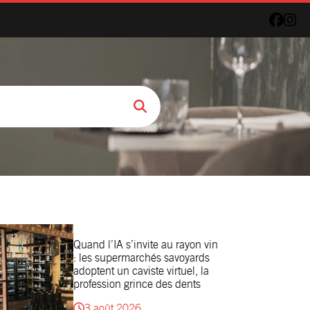
Quand l’IA s’invite au rayon vin
: les supermarchés savoyards
adoptent un caviste virtuel, la
profession grince des dents
3 août 2026