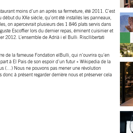
aurant moins d’un an après sa fermeture, été 2011. C’est
 début du XXe siècle, qu’ont été installés les panneaux,
les, on apercevrait plusieurs des 1 846 plats servis dans
uste Escoffier lors du dernier repas, éminent cuisinier et
r 2012. L’ensemble de Adrià i el Bulli: Riscllibertati
rre de la fameuse Fondation elBulli, qui n’ouvrira qu’en
t part à El Pais de son espoir d’un futur « Wikipedia de la
enus (…) Nous ne pouvons pas mener une révolution
 donc à présent regarder derrière nous et préserver cela