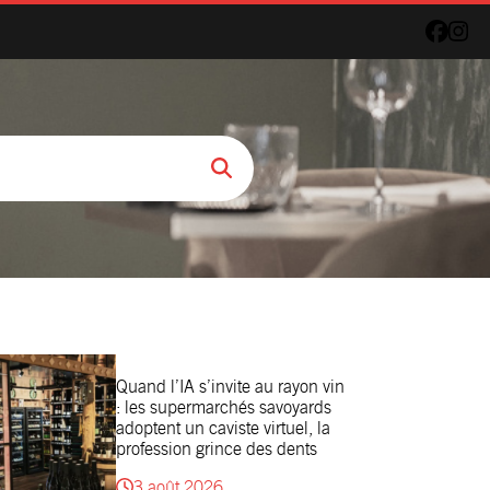
Quand l’IA s’invite au rayon vin
: les supermarchés savoyards
adoptent un caviste virtuel, la
profession grince des dents
3 août 2026