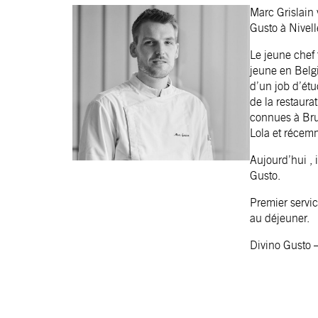
Marc Grislain
Gusto à Nivell
Le jeune chef 
jeune en Belg
d’un job d’étu
de la restaura
connues à Brux
Lola et récem
Aujourd’hui , 
Gusto.
Premier servi
au déjeuner.
Divino Gusto –