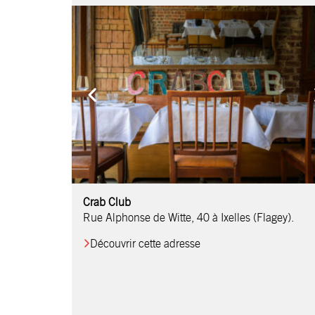
Comptoir Chouchou
Crab Club
OM Restaurant
Table & Comptoir
Le Relais d’Orti
Studio 97
Löctave Restaurant
F-eat Restaurant
L’Art des Mets
Restaurant Harmonie
La Table de Jean
Rue Alphonse de Witte, 40 à Ixelles (Flagey).
Découvrir cette adresse