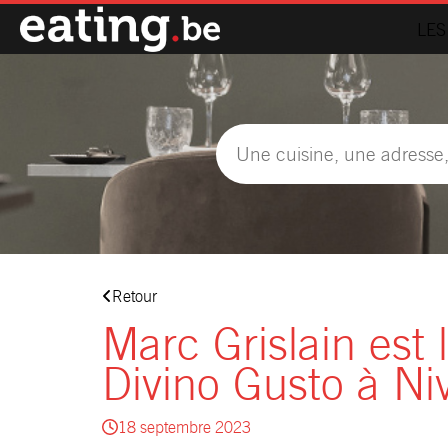
LES
Retour
Marc Grislain est
Divino Gusto à Niv
18 septembre 2023