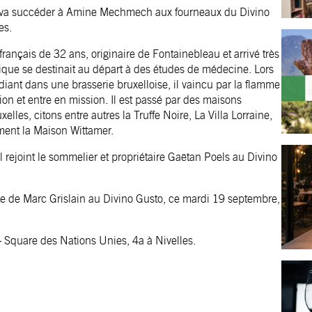
 va succéder à Amine Mechmech aux fourneaux du Divino
es.
français de 32 ans, originaire de Fontainebleau et arrivé très
ique se destinait au départ à des études de médecine. Lors
diant dans une brasserie bruxelloise, il vaincu par la flamme
tion et entre en mission. Il est passé par des maisons
elles, citons entre autres la Truffe Noire, La Villa Lorraine,
ment la Maison Wittamer.
il rejoint le sommelier et propriétaire Gaëtan Poels au Divino
ce de Marc Grislain au Divino Gusto, ce mardi 19 septembre,
 Square des Nations Unies, 4a à Nivelles.