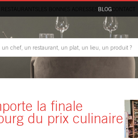
 RESTAURANTS
LES BONNES ADRESSES
BLOG
CONTACT
orte la finale
rg du prix culinaire