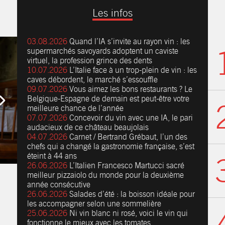
Les infos
03.08.2026
Quand l’IA s’invite au rayon vin : les
supermarchés savoyards adoptent un caviste
virtuel, la profession grince des dents
10.07.2026
L’Italie face à un trop-plein de vin : les
caves débordent, le marché s’essouffle
09.07.2026
Vous aimez les bons restaurants ? Le
Belgique-Espagne de demain est peut-être votre
meilleure chance de l’année
07.07.2026
Concevoir du vin avec une IA, le pari
audacieux de ce château beaujolais
04.07.2026
Carnet / Bertrand Grébaut, l’un des
chefs qui a changé la gastronomie française, s’est
éteint à 44 ans
26.06.2026
L’Italien Francesco Martucci sacré
meilleur pizzaiolo du monde pour la deuxième
année consécutive
26.06.2026
Salades d’été : la boisson idéale pour
les accompagner selon une sommelière
25.06.2026
Ni vin blanc ni rosé, voici le vin qui
fonctionne le mieux avec les tomates