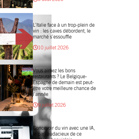
L’Italie face à un trop-plein de
vin : les caves débordent, le
marché s’essouffle
10 juillet 2026
Vous aimez les bons
restaurants ? Le Belgique-
Espagne de demain est peut-
être votre meilleure chance de
l’année
9 juillet 2026
Concevoir du vin avec une IA,
le pari audacieux de ce