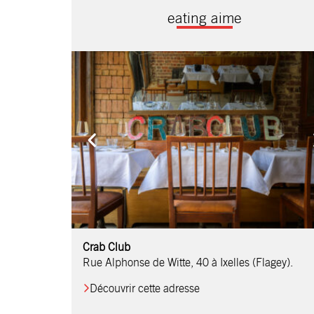
eating aime
Comptoir Chouchou
Crab Club
OM Restaurant
Table & Comptoir
Le Relais d’Orti
Studio 97
Löctave Restaurant
F-eat Restaurant
L’Art des Mets
Restaurant Harmonie
La Table de Jean
Rue Alphonse de Witte, 40 à Ixelles (Flagey).
Découvrir cette adresse