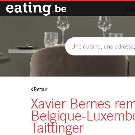
LES
Retour
Xavier Bernes remp
Belgique-Luxembou
Taittinger