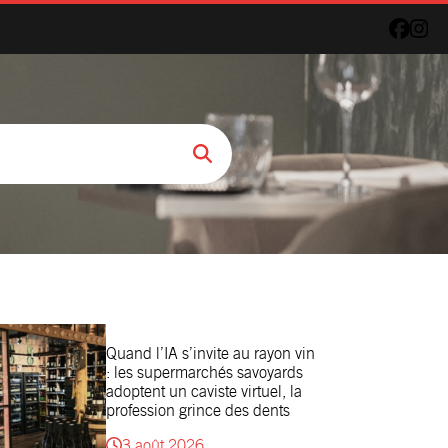
Quand l’IA s’invite au rayon vin
: les supermarchés savoyards
adoptent un caviste virtuel, la
profession grince des dents
3 août 2026