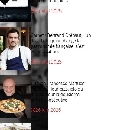
château beaujolais
7 juillet 2026
Carnet / Bertrand Grébaut, l’un
des chefs qui a changé la
gastronomie française, s’est
éteint à 44 ans
4 juillet 2026
L’Italien Francesco Martucci
sacré meilleur pizzaiolo du
monde pour la deuxième
année consécutive
26 juin 2026