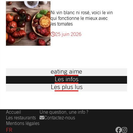
Ni vin blanc ni rosé, voici le vin
qui fonctionne le mieux avec
les tomates
25 juin 2026
eating aime
Les infos
Les plus lus
Accueil
Une question, une info ?
Les restaurants
Contactez-nous
Mentions légales
FR