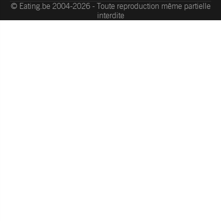
© Eating.be 2004-2026 - Toute reproduction même partielle
interdite