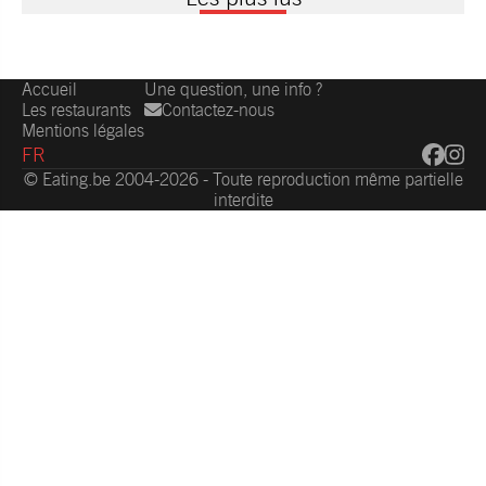
Accueil
Une question, une info ?
Les restaurants
Contactez-nous
Mentions légales
FR
© Eating.be 2004-2026 - Toute reproduction même partielle
interdite