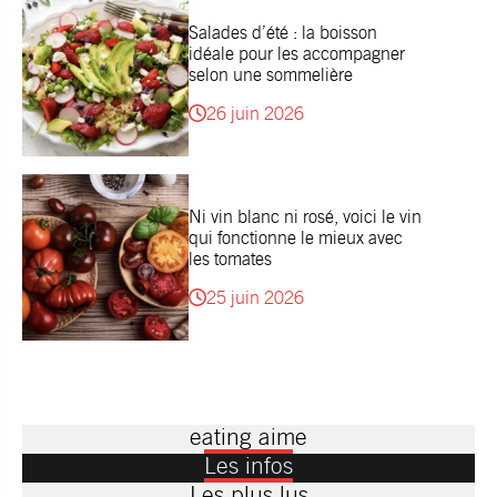
Salades d’été : la boisson
idéale pour les accompagner
selon une sommelière
26 juin 2026
Ni vin blanc ni rosé, voici le vin
qui fonctionne le mieux avec
les tomates
25 juin 2026
eating aime
Les infos
Les plus lus