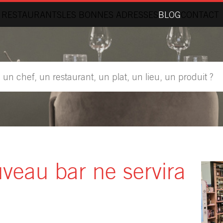
 RESTAURANTS
LES BONNES ADRESSES
BLOG
CONTACT
veau bar ne servira