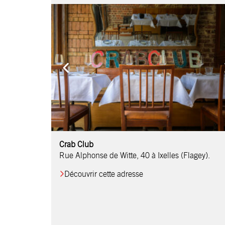
Comptoir Chouchou
Crab Club
OM Restaurant
Table & Comptoir
Le Relais d’Orti
Studio 97
Löctave Restaurant
F-eat Restaurant
L’Art des Mets
Restaurant Harmonie
La Table de Jean
Rue Alphonse de Witte, 40 à Ixelles (Flagey).
Découvrir cette adresse