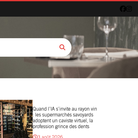
Quand l’IA s’invite au rayon vin
: les supermarchés savoyards
adoptent un caviste virtuel, la
profession grince des dents
3 août 2026