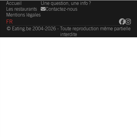
Accueil
Une question, une info ?
Les restaurants
Contactez-nous
Mentions légales
FR
© Eating.be 2004-2026 - Toute reproduction même partielle
interdite