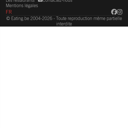
Les restaurants
Contactez-nous
Mentions légales
FR
© Eating.be 2004-2026 - Toute reproduction même partielle
interdite