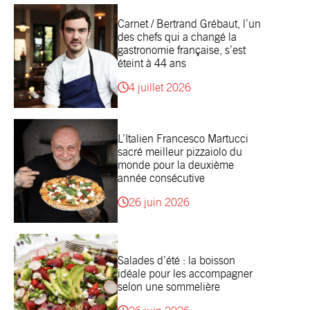
Carnet / Bertrand Grébaut, l’un
des chefs qui a changé la
gastronomie française, s’est
éteint à 44 ans
4 juillet 2026
L’Italien Francesco Martucci
sacré meilleur pizzaiolo du
monde pour la deuxième
année consécutive
26 juin 2026
Salades d’été : la boisson
idéale pour les accompagner
selon une sommelière