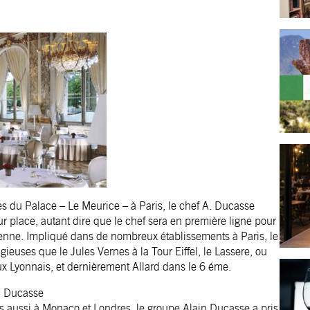
es du Palace – Le Meurice – à Paris, le chef A. Ducasse
sur place, autant dire que le chef sera en première ligne pour
ienne. Impliqué dans de nombreux établissements à Paris, le
igieuses que le Jules Vernes à la Tour Eiffel, le Lassere, ou
ux Lyonnais, et dernièrement Allard dans le 6 éme.
in Ducasse
ais aussi à Monaco et Londres, le groupe Alain Ducasse a pris