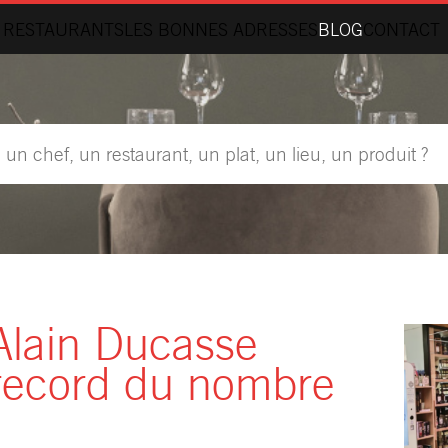
 RESTAURANTS
LES BONNES ADRESSES
BLOG
CONTACT
Alain Ducasse
e record du nombre