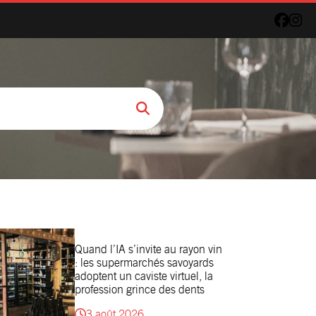
Quand l’IA s’invite au rayon vin
: les supermarchés savoyards
adoptent un caviste virtuel, la
profession grince des dents
3 août 2026