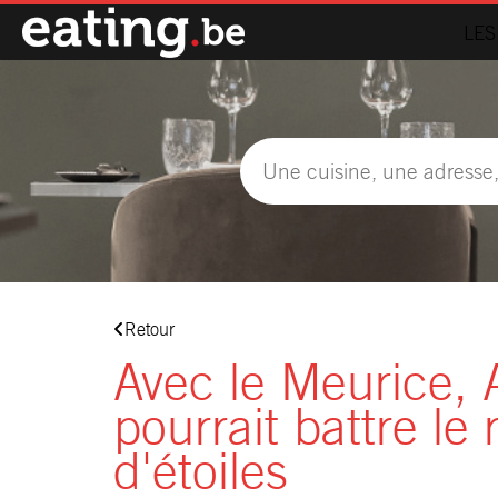
LES
Retour
Avec le Meurice, 
pourrait battre l
d'étoiles