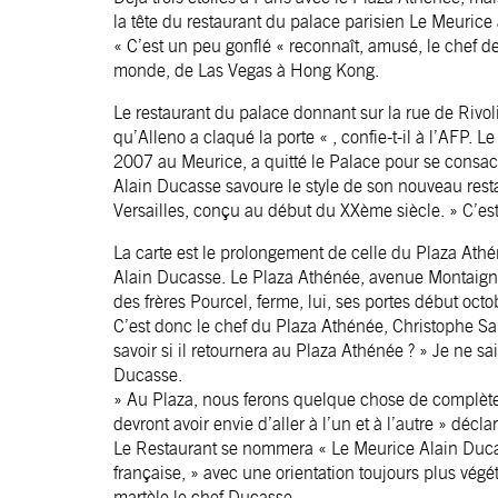
la tête du restaurant du palace parisien Le Meurice av
« C’est un peu gonflé « reconnaît, amusé, le chef d
monde, de Las Vegas à Hong Kong.
Le restaurant du palace donnant sur la rue de Rivoli
qu’Alleno a claqué la porte « , confie-t-il à l’AFP. L
2007 au Meurice, a quitté le Palace pour se consacr
Alain Ducasse savoure le style de son nouveau rest
Versailles, conçu au début du XXème siècle. » C’est l
La carte est le prolongement de celle du Plaza Athénée
Alain Ducasse. Le Plaza Athénée, avenue Montaign
des frères Pourcel, ferme, lui, ses portes début oc
C’est donc le chef du Plaza Athénée, Christophe Sa
savoir si il retournera au Plaza Athénée ? » Je ne 
Ducasse.
» Au Plaza, nous ferons quelque chose de complète
devront avoir envie d’aller à l’un et à l’autre » déclare
Le Restaurant se nommera « Le Meurice Alain Ducass
française, » avec une orientation toujours plus vé
martèle le chef Ducasse.