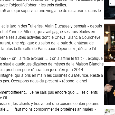
ec l’objectif d’obtenir les trois étoiles.
e 56 ans qui supervise une vingtaine de restaurants dans le
 et le jardin des Tuileries, Alain Ducasse y pensait » depuis
e chef Yannick Alleno, qui avait gagné ses trois étoiles en
er à ses autres activités dont le Cheval Blanc à Courchevel.
aurant, une réplique du salon de la paix du château de
a plus belle salle de Paris pour déjeuner « , déclare t’il.
 : « on l’a faite évoluer (…) on a affiné le trait « , explique
e situé à quelques dizaines de mètres de la Maison Blanche
tobre prochain pour rénovation jusqu’en juin 2014.
intagne, qui a pris en main les cuisines du Meurice. Reste à
sais pas. Occupons-nous du présent » répond le chef
ment différent… Je ne sais pas encore quoi… les clients
 t’il.
e « , les clients y trouveront une cuisine contemporaine
gétale…. Il faut moins consommer de protéines animales »