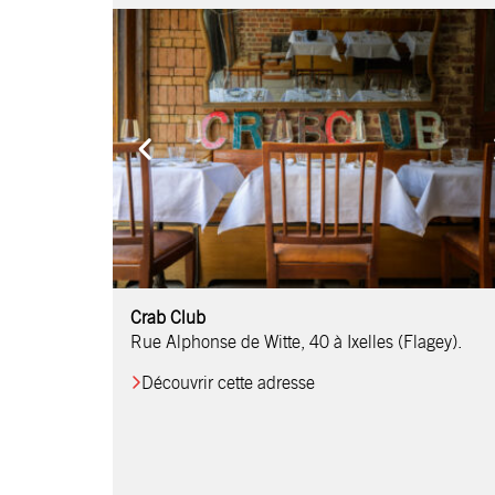
Comptoir Chouchou
Crab Club
OM Restaurant
Table & Comptoir
Le Relais d’Orti
Studio 97
Löctave Restaurant
F-eat Restaurant
L’Art des Mets
Restaurant Harmonie
La Table de Jean
Rue Alphonse de Witte, 40 à Ixelles (Flagey).
Découvrir cette adresse