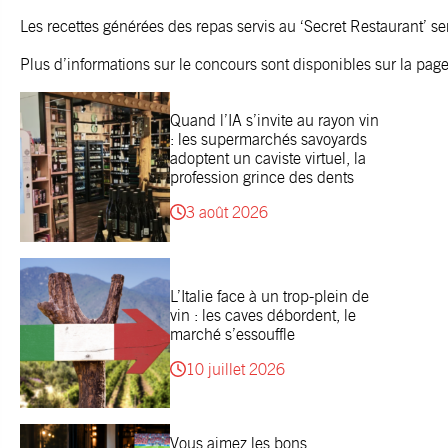
Les recettes générées des repas servis au ‘Secret Restaurant’ se
Plus d’informations sur le concours sont disponibles sur la
page
Quand l’IA s’invite au rayon vin
: les supermarchés savoyards
adoptent un caviste virtuel, la
profession grince des dents
3 août 2026
L’Italie face à un trop-plein de
vin : les caves débordent, le
marché s’essouffle
10 juillet 2026
Vous aimez les bons