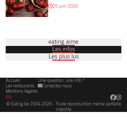
25 juin 2026
eating aime
Les infos
Les plus lus
Accueil
Une question, une info ?
Les restaurants
Contactez-nous
Mentions légales
FR
© Eating.be 2004-2026 - Toute reproduction même partielle
interdite