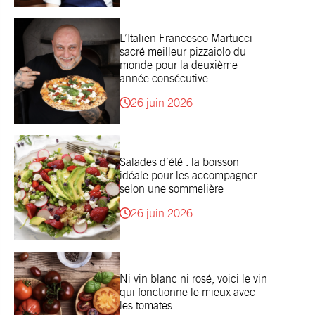
L’Italien Francesco Martucci
sacré meilleur pizzaiolo du
monde pour la deuxième
année consécutive
26 juin 2026
Salades d’été : la boisson
idéale pour les accompagner
selon une sommelière
26 juin 2026
Ni vin blanc ni rosé, voici le vin
qui fonctionne le mieux avec
les tomates