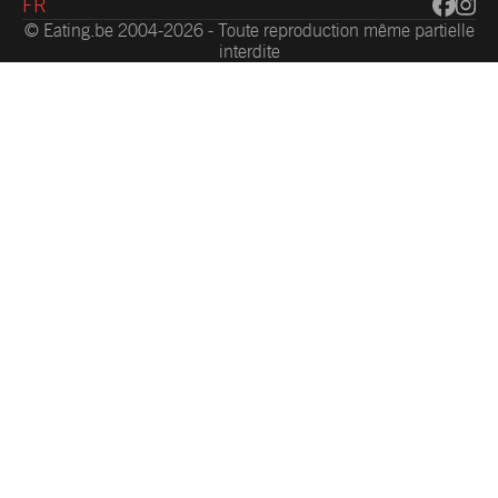
FR
© Eating.be 2004-2026 - Toute reproduction même partielle
interdite