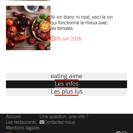
Ni vin blanc ni rosé, voici le vin
qui fonctionne le mieux avec
les tomates
25 juin 2026
eating aime
Les infos
Les plus lus
Accueil
Une question, une info ?
Les restaurants
Contactez-nous
Mentions légales