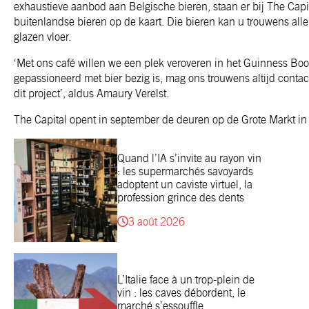
exhaustieve aanbod aan Belgische bieren, staan er bij The Capit
buitenlandse bieren op de kaart. Die bieren kan u trouwens al
glazen vloer.
‘Met ons café willen we een plek veroveren in het Guinness Boo
gepassioneerd met bier bezig is, mag ons trouwens altijd conta
dit project’, aldus Amaury Verelst.
The Capital opent in september de deuren op de Grote Markt in
Quand l’IA s’invite au rayon vin
: les supermarchés savoyards
adoptent un caviste virtuel, la
profession grince des dents
3 août 2026
L’Italie face à un trop-plein de
vin : les caves débordent, le
marché s’essouffle