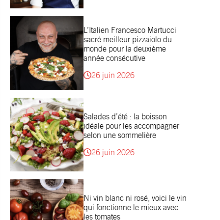
L’Italien Francesco Martucci
sacré meilleur pizzaiolo du
monde pour la deuxième
année consécutive
26 juin 2026
Salades d’été : la boisson
idéale pour les accompagner
selon une sommelière
26 juin 2026
Ni vin blanc ni rosé, voici le vin
qui fonctionne le mieux avec
les tomates