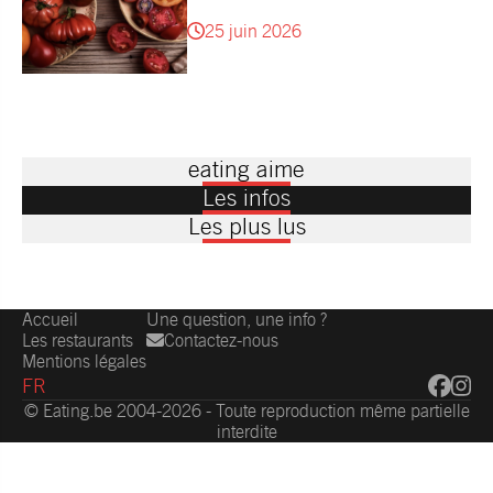
25 juin 2026
eating aime
Les infos
Les plus lus
Accueil
Une question, une info ?
Les restaurants
Contactez-nous
Mentions légales
FR
© Eating.be 2004-2026 - Toute reproduction même partielle
interdite