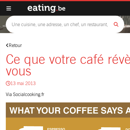
Retour
Ce que votre café rév
vous
13 mai 2013
Via
Socialcooking.fr