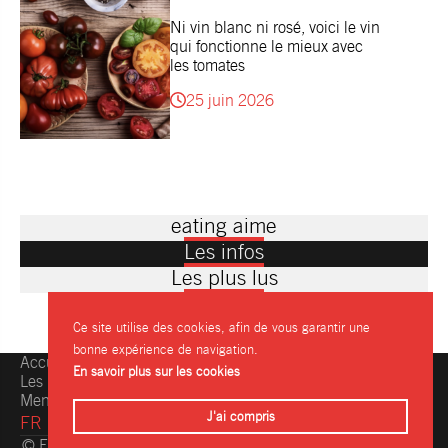
Ni vin blanc ni rosé, voici le vin
qui fonctionne le mieux avec
les tomates
25 juin 2026
eating aime
Les infos
Les plus lus
Ce site utilise des cookies, afin de vous garantir une
bonne expérience de navigation.
Accueil
Une question, une info ?
En savoir plus sur les cookies
Les restaurants
Contactez-nous
Mentions légales
J'ai compris
FR
© Eating.be 2004-2026 - Toute reproduction même partielle