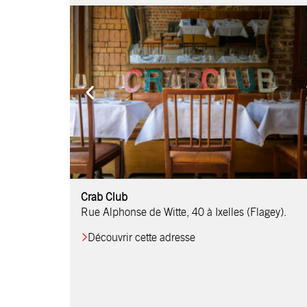
Comptoir Chouchou
Crab Club
OM Restaurant
Table & Comptoir
Le Relais d’Orti
Studio 97
Löctave Restaurant
F-eat Restaurant
L’Art des Mets
Restaurant Harmonie
La Table de Jean
Rue Alphonse de Witte, 40 à Ixelles (Flagey).
Découvrir cette adresse