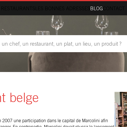
 RESTAURANTS
LES BONNES ADRESSES
BLOG
CONTACT
nt belge
n 2007 une participation dans le capital de Marcolini afin
anger. En contrepartie, Marcolini devait réussir le lancement