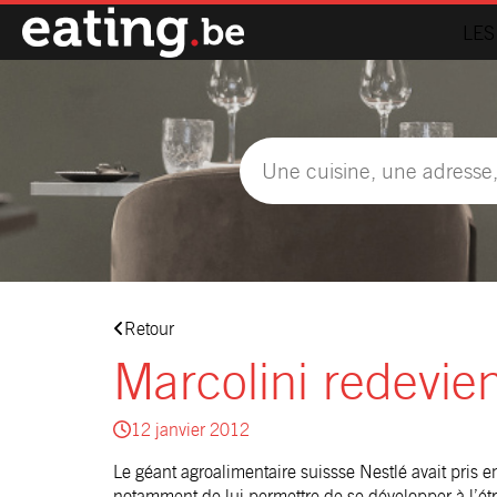
LES
Retour
Marcolini redevie
12 janvier 2012
Le géant agroalimentaire suissse Nestlé avait pris e
notamment de lui permettre de se développer à l’étr