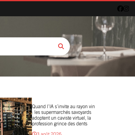
Quand l’IA s’invite au rayon vin
: les supermarchés savoyards
adoptent un caviste virtuel, la
profession grince des dents
3 août 2026