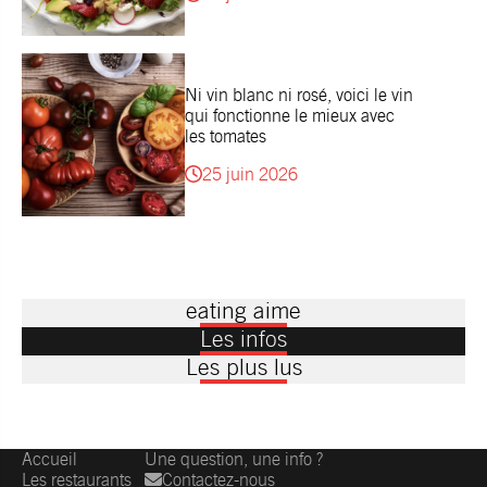
Ni vin blanc ni rosé, voici le vin
qui fonctionne le mieux avec
les tomates
25 juin 2026
eating aime
Les infos
Les plus lus
Accueil
Une question, une info ?
Les restaurants
Contactez-nous