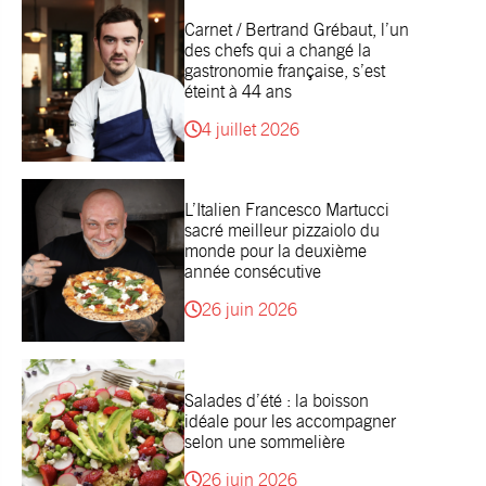
Carnet / Bertrand Grébaut, l’un
des chefs qui a changé la
gastronomie française, s’est
éteint à 44 ans
4 juillet 2026
L’Italien Francesco Martucci
sacré meilleur pizzaiolo du
monde pour la deuxième
année consécutive
26 juin 2026
Salades d’été : la boisson
idéale pour les accompagner
selon une sommelière
26 juin 2026