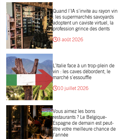
Quand l’IA s’invite au rayon vin
: les supermarchés savoyards
adoptent un caviste virtuel, la
profession grince des dents
3 août 2026
L’Italie face à un trop-plein de
vin : les caves débordent, le
marché s’essouffle
10 juillet 2026
Vous aimez les bons
restaurants ? Le Belgique-
Espagne de demain est peut-
être votre meilleure chance de
l’année