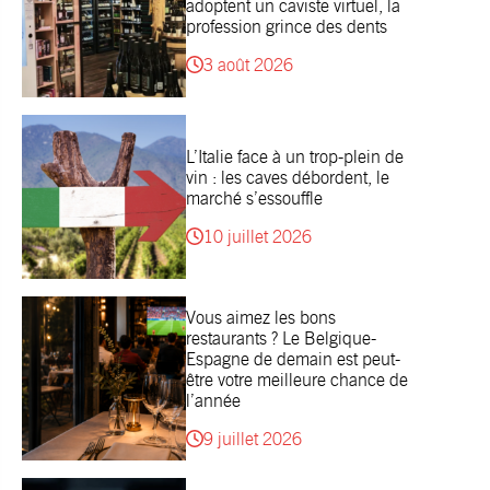
adoptent un caviste virtuel, la
profession grince des dents
3 août 2026
L’Italie face à un trop-plein de
vin : les caves débordent, le
marché s’essouffle
10 juillet 2026
Vous aimez les bons
restaurants ? Le Belgique-
Espagne de demain est peut-
être votre meilleure chance de
l’année
9 juillet 2026