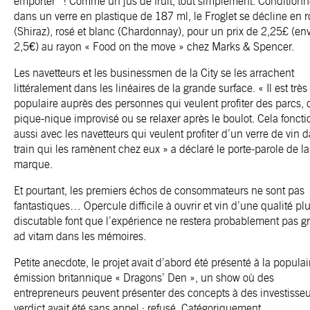
emporter* ! Comme un jus de fruit, tout simplement. Condition
dans un verre en plastique de 187 ml, le Froglet se décline en 
(Shiraz), rosé et blanc (Chardonnay), pour un prix de 2,25£ (env
2,5€) au rayon « Food on the move » chez
Marks & Spencer
.
Les navetteurs et les businessmen de la City se les arrachent
littéralement dans les linéaires de la grande surface.
« Il est très
populaire auprès des personnes qui veulent profiter des parcs, 
pique-nique improvisé ou se relaxer après le boulot. Cela fonct
aussi avec les navetteurs qui veulent profiter d’un verre de vin d
train qui les ramènent chez eux »
a déclaré le porte-parole de la
marque.
Et pourtant, les premiers échos de consommateurs ne sont pas
fantastiques… Opercule difficile à ouvrir et vin d’une qualité pl
discutable font que l’expérience ne restera probablement pas g
ad vitam dans les mémoires.
Petite anecdote, le projet avait d’abord été présenté à la populai
émission britannique « Dragons’ Den », un show où des
entrepreneurs peuvent présenter des concepts à des investisseu
verdict avait été sans appel : refusé. Catégoriquement.