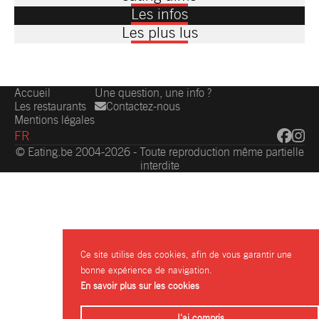
Les infos
Les plus lus
Accueil
Une question, une info ?
Les restaurants
Contactez-nous
Mentions légales
FR
© Eating.be 2004-2026 - Toute reproduction même partielle
interdite
Ce site utilise des cookies, afin de vous garantir une
bonne expérience de navigation.
En savoir plus sur les cookies
J'ai compris