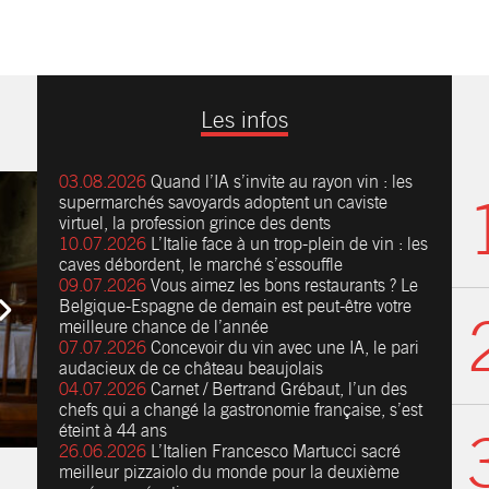
Les infos
03.08.2026
Quand l’IA s’invite au rayon vin : les
supermarchés savoyards adoptent un caviste
virtuel, la profession grince des dents
10.07.2026
L’Italie face à un trop-plein de vin : les
caves débordent, le marché s’essouffle
09.07.2026
Vous aimez les bons restaurants ? Le
Belgique-Espagne de demain est peut-être votre
meilleure chance de l’année
07.07.2026
Concevoir du vin avec une IA, le pari
audacieux de ce château beaujolais
04.07.2026
Carnet / Bertrand Grébaut, l’un des
chefs qui a changé la gastronomie française, s’est
éteint à 44 ans
26.06.2026
L’Italien Francesco Martucci sacré
meilleur pizzaiolo du monde pour la deuxième