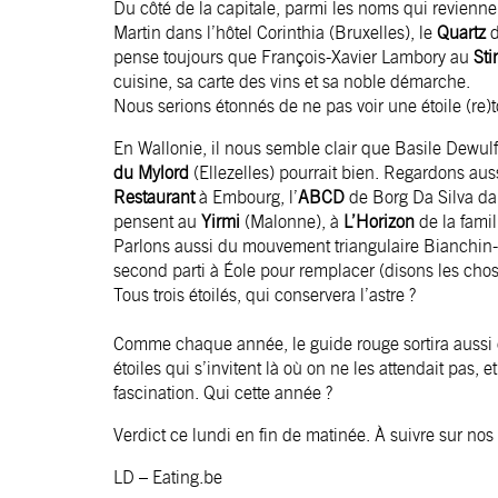
Du côté de la capitale, parmi les noms qui revienn
Martin dans l’hôtel Corinthia (Bruxelles), le
Quartz
d
pense toujours que François-Xavier Lambory au
Sti
cuisine, sa carte des vins et sa noble démarche.
Nous serions étonnés de ne pas voir une étoile (re)t
En Wallonie, il nous semble clair que Basile Dewul
du Mylord
(Ellezelles) pourrait bien. Regardons aus
Restaurant
à Embourg, l’
ABCD
de Borg Da Silva da
pensent au
Yirmi
(Malonne), à
L’Horizon
de la famil
Parlons aussi du mouvement triangulaire Bianchin-L
second parti à Éole pour remplacer (disons les ch
Tous trois étoilés, qui conservera l’astre ?
Comme chaque année, le guide rouge sortira aussi d
étoiles qui s’invitent là où on ne les attendait pas,
fascination. Qui cette année ?
Verdict ce lundi en fin de matinée. À suivre sur nos
LD –
Eating.be