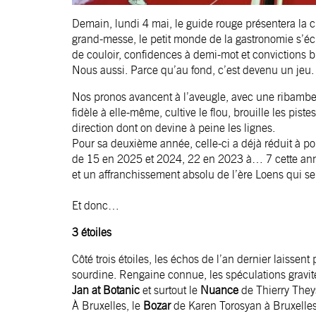
Demain, lundi 4 mai, le guide rouge présentera la 
grand-messe, le petit monde de la gastronomie s’éc
de couloir, confidences à demi-mot et convictions 
Nous aussi. Parce qu’au fond, c’est devenu un jeu
Nos pronos avancent à l’aveugle, avec une ribambelle
fidèle à elle-même, cultive le flou, brouille les pist
direction dont on devine à peine les lignes.
Pour sa deuxième année, celle-ci a déjà réduit à p
de 15 en 2025 et 2024, 22 en 2023 à… 7 cette anné
et un affranchissement absolu de l’ère Loens qui s
Et donc…
3 étoiles
Côté trois étoiles, les échos de l’an dernier laiss
sourdine. Rengaine connue, les spéculations gravite
Jan at Botanic
et surtout le
Nuance
de Thierry They
À Bruxelles, le
Bozar
de Karen Torosyan à Bruxelles