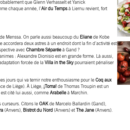
probablement que Glenn Verhasselt et Yanick
omme chaque année, l’
Air du Temps
à Liernu revient, fort
e de Menssa. On parle aussi beaucoup du
Eliane
de Kobe
 accordera deux astres à un endroit dont la fin d’activité est
spective avec
Chambre Séparée
à Gand ?
nimes : Alexandre Dionisio est en grande forme. Là aussi,
’adaptation forcée de la
Villa in the Sky
pourraient pénaliser
ues jours qui va ternir notre enthousiasme pour le
Coq aux
nce de Liège). À Liège,
¡Toma!
de Thomas Troupin est un
est cité lui aussi, comme
Arabelle
à Marchin.
s curseurs. Citons le
OAK
de Marcelo Ballardin (Gand),
ra
(Anvers),
Bistrot du Nord
(Anvers) et
The Jane
(Anvers).