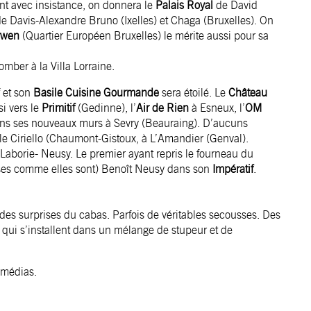
ent avec insistance, on donnera le
Palais Royal
de David
e Davis-Alexandre Bruno (Ixelles) et Chaga (Bruxelles). On
rwen
(Quartier Européen Bruxelles) le mérite aussi pour sa
omber à la Villa Lorraine.
f et son
Basile Cuisine Gourmande
sera étoilé. Le
Château
si vers le
Primitif
(Gedinne), l’
Air de Rien
à Esneux, l’
OM
ns ses nouveaux murs à Sevry (Beauraing). D’aucuns
le Ciriello (Chaumont-Gistoux, à L’Amandier (Genval).
aborie- Neusy. Le premier ayant repris le fourneau du
oses comme elles sont) Benoît Neusy dans son
Impératif
.
es surprises du cabas. Parfois de véritables secousses. Des
 et qui s’installent dans un mélange de stupeur et de
 médias.