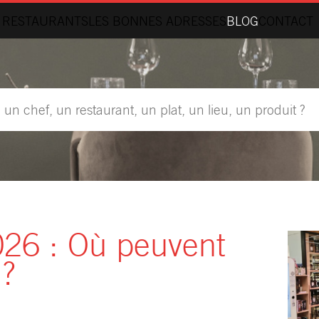
 RESTAURANTS
LES BONNES ADRESSES
BLOG
CONTACT
026 : Où peuvent
 ?