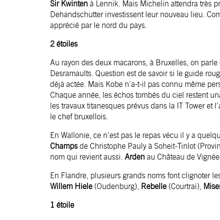
Sir Kwinten
à Lennik. Mais Michelin attendra très 
Dehandschutter investissent leur nouveau lieu. C
apprécié par le nord du pays.
2 étoiles
Au rayon des deux macarons, à Bruxelles, on parl
Desramaults. Question est de savoir si le guide rouge
déjà actée. Mais Kobe n’a-t-il pas connu même per
Chaque année, les échos tombés du ciel restent una
les travaux titanesques prévus dans la IT Tower et l
le chef bruxellois.
En Wallonie, ce n’est pas le repas vécu il y a quelq
Champs
de Christophe Pauly à Soheit-Tinlot (Provi
nom qui revient aussi.
Arden
au Château de Vignée 
En Flandre, plusieurs grands noms font clignoter le
Willem Hiele
(Oudenburg),
Rebelle
(Courtrai),
Mise
1 étoile