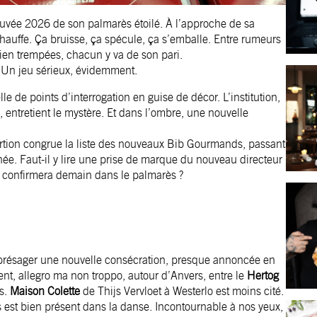
cuvée 2026 de son palmarès étoilé. À l’approche de sa
hauffe. Ça bruisse, ça spécule, ça s’emballe. Entre rumeurs
bien trempées, chacun y va de son pari.
. Un jeu sérieux, évidemment.
 de points d’interrogation en guise de décor. L’institution,
es, entretient le mystère. Et dans l’ombre, une nouvelle
ortion congrue la liste des nouveaux Bib Gourmands, passant
e. Faut-il y lire une prise de marque du nouveau directeur
e confirmera demain dans le palmarès ?
ent présager une nouvelle consécration, presque annoncée en
nt, allegro ma non troppo, autour d’Anvers, entre le
Hertog
s.
Maison Colette
de Thijs Vervloet à Westerlo est moins cité.
 est bien présent dans la danse. Incontournable à nos yeux,