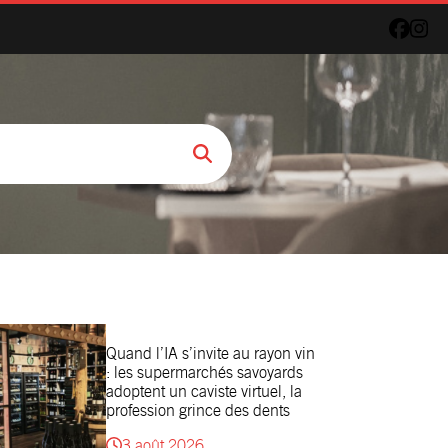
Quand l’IA s’invite au rayon vin
: les supermarchés savoyards
adoptent un caviste virtuel, la
profession grince des dents
3 août 2026