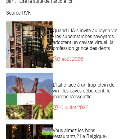
par… Lire la
suite de l’article ici
.
Source
RVF
.
Quand l’IA s’invite au rayon vin
: les supermarchés savoyards
adoptent un caviste virtuel, la
profession grince des dents
3 août 2026
L’Italie face à un trop-plein de
vin : les caves débordent, le
marché s’essouffle
10 juillet 2026
Vous aimez les bons
restaurants ? Le Belgique-