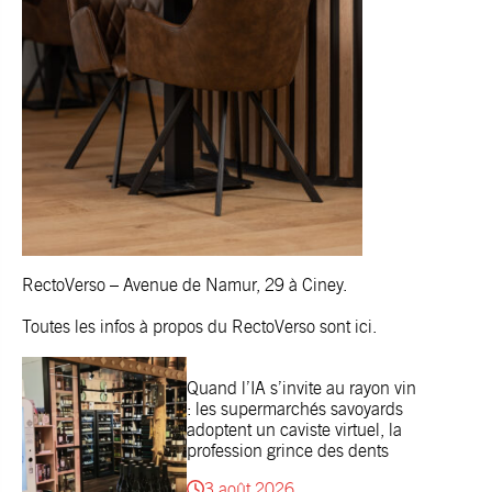
RectoVerso
– Avenue de Namur, 29 à Ciney.
Toutes les infos à propos du
RectoVerso
sont ici.
Quand l’IA s’invite au rayon vin
: les supermarchés savoyards
adoptent un caviste virtuel, la
profession grince des dents
3 août 2026