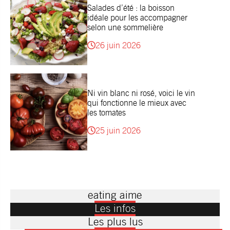
Salades d’été : la boisson
idéale pour les accompagner
selon une sommelière
26 juin 2026
Ni vin blanc ni rosé, voici le vin
qui fonctionne le mieux avec
les tomates
25 juin 2026
eating aime
Les infos
Les plus lus