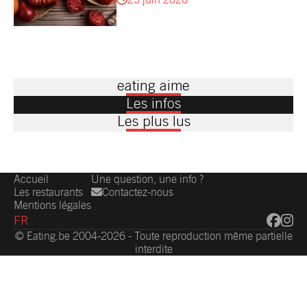
eating aime
Les infos
Les plus lus
Accueil
Une question, une info ?
Les restaurants
Contactez-nous
Mentions légales
FR
© Eating.be 2004-2026 - Toute reproduction même partielle
interdite