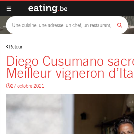
Retour
Diego Cusumano sacr
Meilleur vigneron d’Ita
27 octobre 2021