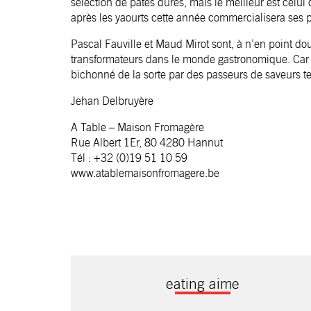
sélection de pâtes dures, mais le meilleur est celui 
après les yaourts cette année commercialisera ses 
Pascal Fauville et Maud Mirot sont, à n’en point do
transformateurs dans le monde gastronomique. Car le
bichonné de la sorte par des passeurs de saveurs te
Jehan Delbruyère
A Table – Maison Fromagère
Rue Albert 1Er, 80 4280 Hannut
Tél : +32 (0)19 51 10 59
www.atablemaisonfromagere.be
eating aime