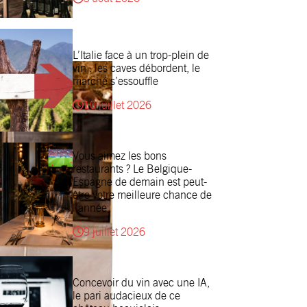
L’Italie face à un trop-plein de
vin : les caves débordent, le
marché s’essouffle
10 juillet 2026
Vous aimez les bons
restaurants ? Le Belgique-
Espagne de demain est peut-
être votre meilleure chance de
l’année
9 juillet 2026
Concevoir du vin avec une IA,
le pari audacieux de ce