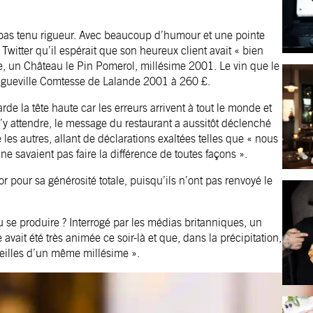
pas tenu rigueur. Avec beaucoup d’humour et une pointe
 Twitter qu’il espérait que son heureux client avait « bien
lle, un Château le Pin Pomerol, millésime 2001. Le vin que le
ngueville Comtesse de Lalande 2001 à 260 £.
arde la tête haute car les erreurs arrivent à tout le monde et
s’y attendre, le message du restaurant a aussitôt déclenché
es autres, allant de déclarations exaltées telles que « nous
 ne savaient pas faire la différence de toutes façons ».
 pour sa générosité totale, puisqu’ils n’ont pas renvoyé le
u se produire ? Interrogé par les médias britanniques, un
 avait été très animée ce soir-là et que, dans la précipitation,
illes d’un même millésime ».