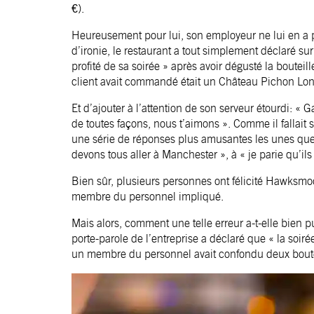
€).
Heureusement pour lui, son employeur ne lui en a 
d’ironie, le restaurant a tout simplement déclaré sur
profité de sa soirée » après avoir dégusté la boutei
client avait commandé était un Château Pichon Lo
Et d’ajouter à l’attention de son serveur étourdi: « G
de toutes façons, nous t’aimons ». Comme il fallait 
une série de réponses plus amusantes les unes que l
devons tous aller à Manchester », à « je parie qu’ils
Bien sûr, plusieurs personnes ont félicité Hawksmoor
membre du personnel impliqué.
Mais alors, comment une telle erreur a-t-elle bien p
porte-parole de l’entreprise a déclaré que « la soirée
un membre du personnel avait confondu deux boute