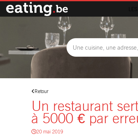
LES
Retour
Un restaurant sert
à 5000 € par err
20 mai 2019