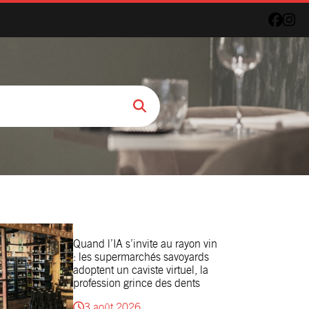
Quand l’IA s’invite au rayon vin
: les supermarchés savoyards
adoptent un caviste virtuel, la
profession grince des dents
3 août 2026