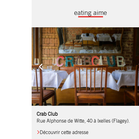
eating aime
Comptoir Chouchou
Crab Club
OM Restaurant
Table & Comptoir
Le Relais d’Orti
Studio 97
Löctave Restaurant
F-eat Restaurant
L’Art des Mets
Restaurant Harmonie
La Table de Jean
Rue Alphonse de Witte, 40 à Ixelles (Flagey).
Découvrir cette adresse