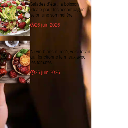
Salades d’été : la boisson
idéale pour les accompagner
selon une sommelière
26 juin 2026
Ni vin blanc ni rosé, voici le vin
qui fonctionne le mieux avec
les tomates
25 juin 2026