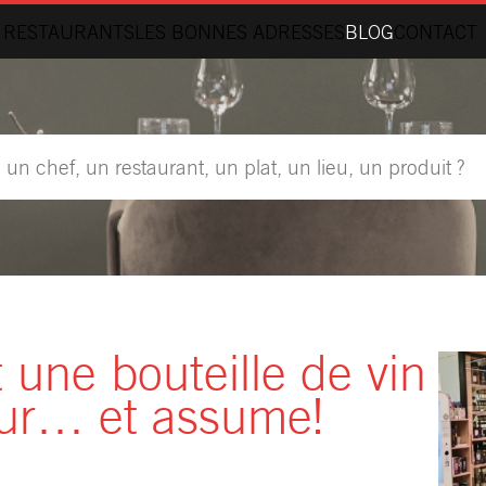
 RESTAURANTS
LES BONNES ADRESSES
BLOG
CONTACT
 une bouteille de vin
eur… et assume!